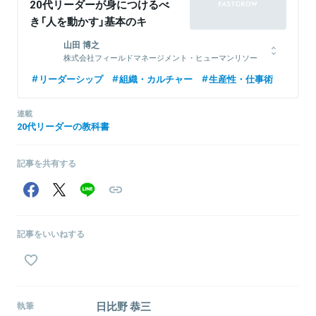
20代リーダーが身につけるべ
き「人を動かす」基本のキ
山田 博之
株式会社フィールドマネージメント・ヒューマンリソー
ス シニア・マネジャー
リーダーシップ
組織・カルチャー
生産性・仕事術
1999年、関西大学法学部卒業。事業会社2社での営業を経て、2007
年にタナベ経営入社。人事制度改革や次世代経営リーダー育成など
連載
の組織・人材開発プロジェクトを主導。その間、2010年、2011年
20代リーダーの教科書
に全社年間契約額No.1を2年連続受賞。2013年には富士ゼロックス
関連会社の人事企画へ転身し、各種制度改革を社内から推進。2016
年、再びコンサルタントに戻り「戦略と人事をつなげる」運用重視の
記事を共有する
経営支援を行う。
関連情報をみる
記事をいいねする
日比野 恭三
執筆