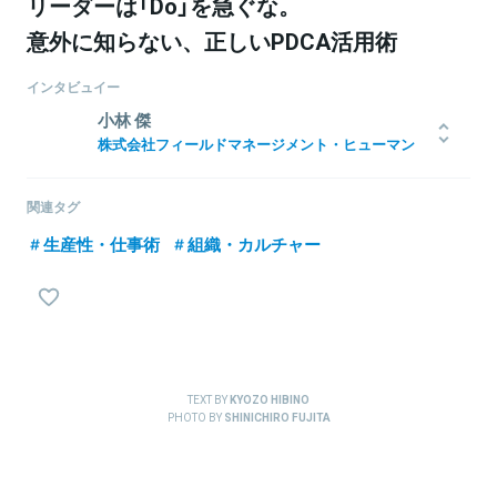
リーダーは「Do」を急ぐな。
意外に知らない、正しいPDCA活用術
インタビュイー
小林 傑
株式会社フィールドマネージメント・ヒューマン
リソース
代表取締役
2000年、慶應義塾大学環境情報学部卒業。JTBを経て、2003年にリ
関連タグ
ンクアンドモチベーション入社。執行役員として大手企業を中心に
組織人事コンサルティングに従事した後、2011年、新機軸の経営コ
生産性・仕事術
組織・カルチャー
ンサルティングファームであるフィールドマネージメントに参画
し、ディレクターを務める。航空、Eコマース、食品等、多業界にお
いてマーケティング/ブランド/組織開発/人材育成プロジェクトに従
事した後、2015年、HR領域を主軸とするグループ会社として、フィ
ールドマネージメント・ヒューマンリソースを設立し代表を兼任。
TEXT BY
KYOZO HIBINO
PHOTO BY
SHINICHIRO FUJITA
関連情報をみる