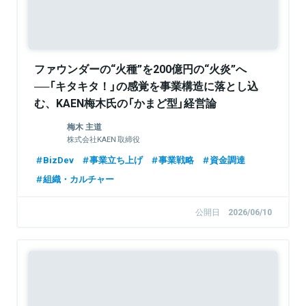
ファウンダーの“火種”を200億円の“火炎”へ
──「キタキタ！」の感覚を事業構造に落とし込
む、KAEN梅木氏の「かまど型」経営論
【FastGrowジョニーが聞く】
梅木 主道
株式会社KAEN 取締役
BizDev
事業立ち上げ
事業戦略
資金調達
組織・カルチャー
公開日
2026/06/10