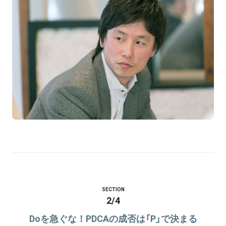
SECTION
2
/
4
Doを急ぐな！PDCAの成否は「P」で決まる