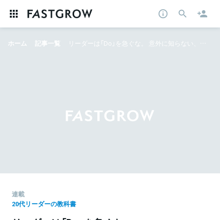
ホーム
記事一覧
リーダーは「Do」を急ぐな。 意外に知らない、正しいPDCA活用術
連載
20代リーダーの教科書