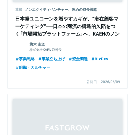
連載
ノンエクイティベンチャー、攻めの成長戦略
日本発ユニコーンを増やすカギが、“潜在顧客マ
ーケティング”──日本の商流の構造的欠陥をつ
く「市場開拓プラットフォーム」へ、KAENのノン
エクイティ戦略
梅木 主道
株式会社KAEN 取締役
事業戦略
事業立ち上げ
資金調達
BizDev
組織・カルチャー
公開日
2026/06/09
Sponsored