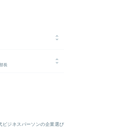
スタートアップやベンチャーキャピタ
7月にXTechに入社、2019年2月
締役に就任。2020年11月にTech
 部長
のフォロワーを抱える。
株式会社に新卒で入社。広告領域の新
テジックプランナーとして約40社の
ポート。並行して、メディア業務や
長をサポートする。その後、効果分
し、現在はラクスル 史上最年少マネ
として各企業様の案件を統括。
代ビジネスパーソンの企業選び