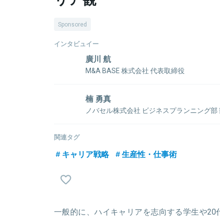
Sponsored
インタビュイー
廣川 航
M&A BASE 株式会社 代表取締役
2019年慶應義塾大学商学部卒業。 大学在学中から
ル、ヘッジファンドなどでリサーチ業務に従事。 2018年
楠 勇真
にM&ABASEを設立し、取締役を経て2021年代表取
ノバセル株式会社 ビジネスプランニング部
Growth Capitalを設立。 ツイッターでは約3.5万
東京大学経済学部卒業後、2020年4月にラクスル 
規事業「ノバセル」に配属され、入社当初からストラ
関連タグ
お客様のテレビCMを通じたマーケティング戦略をサ
キャリア戦略
生産性・仕事術
効果分析業務も行い、ワンストップでお客様の事業成
析SaaSの導入支援や分析レポーティングなどを担当
ージャーとして、ビジネスプランニング部で営業部長
関連情報をみる
一般的に、ハイキャリアを志向する学生や20