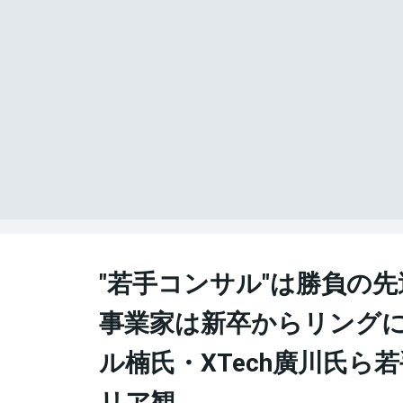
"若手コンサル"は勝負の
事業家は新卒からリングに
ル楠氏・XTech廣川氏ら
リア観