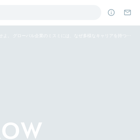
経営リーダーを目指すなら、“大企業vsベンチャー”の二項対立から脱せよ。 グローバル企業のミスミには、なぜ多様なキャリアを持つ人材が集まるのか？