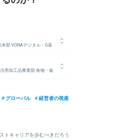
本部 VONAデジタル・G基
チーム リーダー
務に携わりながら、IT 化による業務
レジーズ株式会社入社し、支店立ち上げ
本汎用加工品事業部 角物・板
年に事業部長に就任し、年商20 億円
新卒入社。研修を経てFA企業体の事
株式会社ミスミに入社し、グローバルオ
後中国FA事業部へ異動（中国赴任）
ィレクター代行として基幹システム刷
グローバル
経営者の視座
ストキャリアを歩むべきだろう