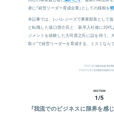
者に「経営リーダー育成企業」としての様相を
明
本記事では、レバレジーズで事業部長として急
と転職した坂口啓介氏と、新卒入社後に20代
ジメントを経験した大司貴之氏に話を伺う。大
取り”で経営リーダーを育成する、ミスミなら
TEXT BY
MASAKI KOIK
PHOTO BY
SHINICHIRO FU
SECTION
1
/
5
「我流でのビジネスに限界を感じ