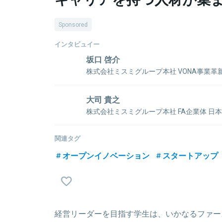
Sponsored
インタビュイー
坂口 啓介
株式会社ミスミグループ本社 VONA事業革新
盤革新室 VONEグローバルオペレーション
2006年、日本航空株式会社（JAL）入社。運行管理業
大司 貴之
改善を経験。2010年、IT/人材ベンチャーのレバ
株式会社ミスミグループ本社 FA企業体 日
や営業推進部署の設立、マネジメントを経て、2014 
金事業チーム チーフディレクター
から
2011年、大学院工学部を卒業後、株式会社ミスミに
関連タグ
年商200 億円と会社の急成長を牽引。2017年、
業チームへ配属。2014年に営業へ異動となり、その
ペレーション構築・展開に携わり、2019年よりデ
オープンイノベーション
スタートアップ
2018年に日本へ帰任し、現在に至る。
新PJにも従事。
関連情報をみる
関連情報をみる
経営リーダーを目指す学生は、いかなるファー