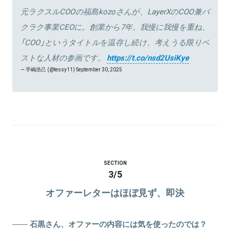
元ラクスルCOOの福島kozoさんが、LayerXのCOO兼バ
クラク事業CEOに。創業から7年、我慢に我慢を重ね、
「COO」というタイトルを温存し続け、考えうる限りベ
ストな人材の参画です。
https://t.co/nsd2UsiKye
— 手嶋浩己 (@tessy11)
September 30, 2025
SECTION
3
/
5
オファーレターはほぼ見ず、即決
石黒さん、オファーの内容には気を使ったのでは？