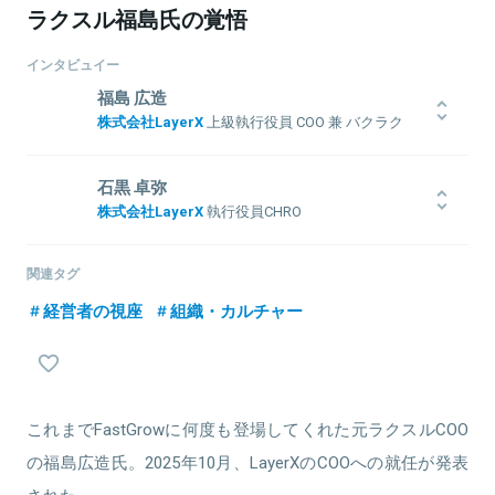
ラクスル福島氏の覚悟
インタビュイー
福島 広造
株式会社LayerX
上級執行役員 COO 兼 バクラク
事業CEO
ITコンサル会社を経て、ボストン コンサルティング グループ(BCG)
石黒 卓弥
に入社。DX領域を担当。2015年、ラクスル株式会社へ入社。全社の
株式会社LayerX
執行役員CHRO
取締役COO及びRAKSUL事業CEOを務める。2023年からは、BCGの
マネージングディレクター＆パートナーとして、AI領域を担当。
NTTドコモに新卒入社後、マーケティングのほか、営業・採用育
2025年10月1日付けで株式会社LayerXに参画
成・人事制度を担当。また事業会社の立ち上げや新規事業開発など
関連タグ
も手掛ける。2015年1月、60名のメルカリに入社し人事部門の立上
経営者の視座
組織・カルチャー
げ、5年で1800名規模までの組織拡大を牽引。採用広報や国内外の採
用をメインとし、人材育成・組織開発・アナリティクスなど幅広い
人事機能を歴任。2020年5月LayerXに参画。
関連情報をみる
これまでFastGrowに何度も登場してくれた元ラクスルCOO
の福島広造氏。2025年10月、LayerXのCOOへの就任が発表
関連情報をみる