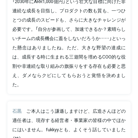
「2030年にARR1,000億円」という壮大な目標に向けた非
連続な成長を目指し、プロダクトの数も質も、一つひ
とつの成長のスピードも、さらに大きなチャレンジが
必要です。「自分が参画して、加速できるか？素晴らし
いチームの成長機会に蓋をしないだろうか……」といっ
た懸念はありましたね。ただ、大きな野望の達成に
は、成長する時に生まれる三遊間を埋めるCOO的な役
割や非連続な取り組みの旗振りをする存在も必要と思
え、ダメならクビにしてもらおうと覚悟を決めまし
た。
石黒
ご本人はこう謙遜しますけど、広造さんほどの
適任者は、現存する経営者・事業家の皆様の中でほか
にはいません。fukkyyとも、よくそう話していました