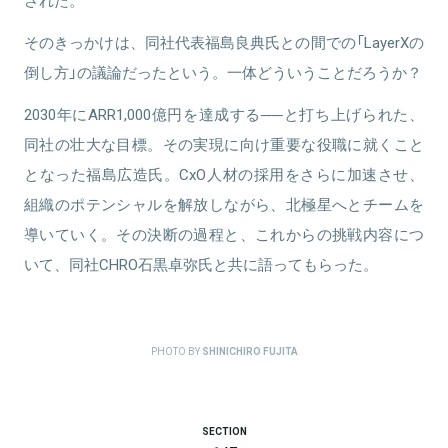
された。
そのきっかけは、同社代表福島良典氏との間での「LayerXの
倒し方」の議論だったという。一体どういうことだろうか？
2030年にARR1,000億円を達成する──と打ち上げられた、
同社の壮大な目標。その実現に向け重要な役職に就くこと
となった福島広造氏。CxO人材の採用をさらに加速させ、
組織のポテンシャルを解放しながら、北極星へとチームを
導いていく。その決断の過程と、これからの挑戦内容につ
いて、同社CHRO石黒卓弥氏と共に語ってもらった。
PHOTO BY
SHINICHIRO FUJITA
SECTION