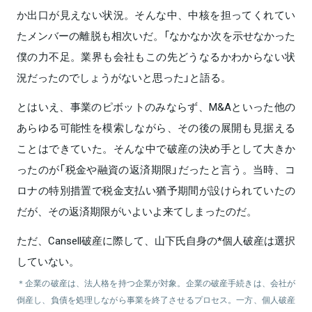
か出口が見えない状況。そんな中、中核を担ってくれてい
たメンバーの離脱も相次いだ。「なかなか次を示せなかった
僕の力不足。業界も会社もこの先どうなるかわからない状
況だったのでしょうがないと思った」と語る。
とはいえ、事業のピボットのみならず、M&Aといった他の
あらゆる可能性を模索しながら、その後の展開も見据える
ことはできていた。そんな中で破産の決め手として大きか
ったのが「税金や融資の返済期限」だったと言う。当時、コ
ロナの特別措置で税金支払い猶予期間が設けられていたの
だが、その返済期限がいよいよ来てしまったのだ。
ただ、Cansell破産に際して、山下氏自身の*個人破産は選択
していない。
＊企業の破産は、法人格を持つ企業が対象。企業の破産手続きは、会社が
倒産し、負債を処理しながら事業を終了させるプロセス。一方、個人破産