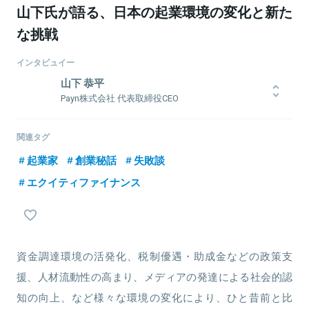
山下氏が語る、日本の起業環境の変化と新た
な挑戦
インタビュイー
山下 恭平
Payn株式会社 代表取締役CEO
横浜市出身。ヤフーや自身で創業したスタートアップ「宿泊予約の売
買サービス Cansell」などを経て、2022年3月にPayn株式会社を設
関連タグ
立。Cansellでは、数億円の資金調達や東洋経済すごいベンチャー
起業家
創業秘話
失敗談
100に選ばれるも、2020年のコロナ禍をきっかけに事業状況が悪化
し、2022年3月に会社が破産。これらの経験を糧にPayn株式会社を
エクイティファイナンス
創業し、新しいチャレンジに挑戦中。スタートアップの創業は2社
目。
資金調達環境の活発化、税制優遇・助成金などの政策支
関連情報をみる
援、人材流動性の高まり、メディアの発達による社会的認
知の向上、など様々な環境の変化により、ひと昔前と比