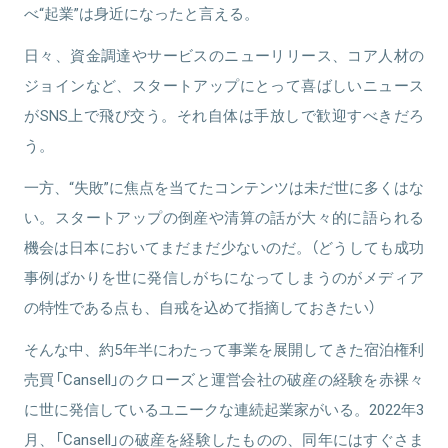
べ“起業”は身近になったと言える。
日々、資金調達やサービスのニューリリース、コア人材の
ジョインなど、スタートアップにとって喜ばしいニュース
がSNS上で飛び交う。それ自体は手放しで歓迎すべきだろ
う。
一方、“失敗”に焦点を当てたコンテンツは未だ世に多くはな
い。スタートアップの倒産や清算の話が大々的に語られる
機会は日本においてまだまだ少ないのだ。（どうしても成功
事例ばかりを世に発信しがちになってしまうのがメディア
の特性である点も、自戒を込めて指摘しておきたい）
そんな中、約5年半にわたって事業を展開してきた宿泊権利
売買「Cansell」のクローズと運営会社の破産の経験を赤裸々
に世に発信しているユニークな連続起業家がいる。2022年3
月、「Cansell」の破産を経験したものの、同年にはすぐさま