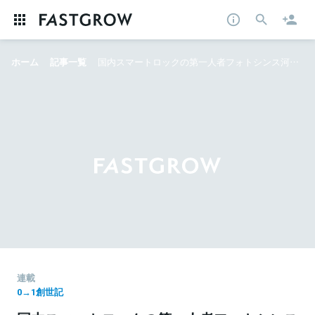
ホーム
記事一覧
国内スマートロックの第一人者フォトシンス河瀬、さらなる“発明”を予告 「未来を思い浮かべて未来を作る」
連載
0→1創世記