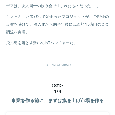
デアは、友人同士の飲み会で生まれたものだった──。
関連情報をみる
ちょっとした遊び心で始まったプロジェクトが、予想外の
反響を受けて、法人化から約半年後には総額4.5億円の資金
調達を実現。
飛ぶ鳥を落とす勢いのIoTベンチャーだ。
TEXT BY
MISA HARADA
SECTION
1
/
4
事業を作る前に、まずは旗を上げ市場を作る