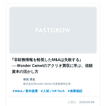
Sponsored
「非財務情報を軽視したM&Aは失敗する」
──Wonder Camelのアクリオ買収に学ぶ、信頼
資本の活かし方
和田 淳史
株式会社Wonder Camel 代表取締役社長
M&A／資本提携
人材／HR Tech
創業秘話
公開日
2025/05/08