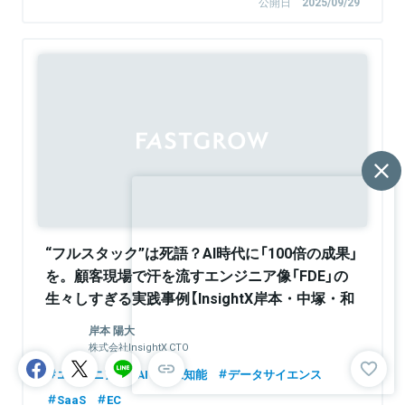
公開日
2025/09/29
Sponsored
“フルスタック”は死語？AI時代に「100倍の成果」
を。顧客現場で汗を流すエンジニア像「FDE」の
生々しすぎる実践事例【InsightX岸本・中塚・和
田】
岸本 陽大
株式会社InsightX CTO
エンジニア
AI・人工知能
データサイエンス
SaaS
EC