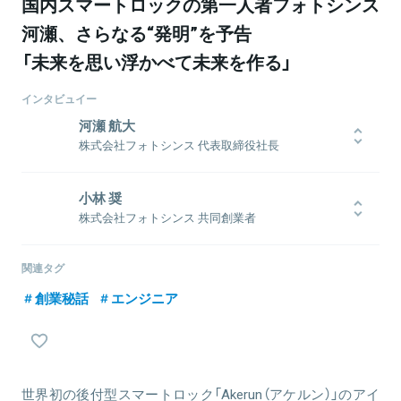
国内スマートロックの第一人者フォトシンス
河瀬、さらなる“発明”を予告
「未来を思い浮かべて未来を作る」
インタビュイー
河瀬 航大
株式会社フォトシンス 代表取締役社長
1988年、鹿児島生まれ。2011年、筑波大学理工学群卒業後、株式会
社ガイアックスに入社。ソーシャルメディアを活用したマーケティ
小林 奨
ングの最前線で、企業に企画・解析等のコンサルティングを行う。
株式会社フォトシンス 共同創業者
また2013年にはネット選挙の事業責任者として、多数のTV出演・講
演活動を行う。「facebook 知りたいことがズバッとわかる本（翔泳
社）」執筆。2014年、株式会社フォトシンスを創業、代表取締役社長
関連タグ
に就任。スマートロックロボットAkerunを主軸としたIoT事業を手
創業秘話
エンジニア
掛ける。経産省が所管するNEDO公認SUIプログラム第1号として、
関連情報をみる
4.7億円を調達するなど、IoT先駆けベンチャー企業の経営を担う注
目の若手起業家。筑波大学非常勤講師。
世界初の後付型スマートロック「Akerun（アケルン）」のアイ