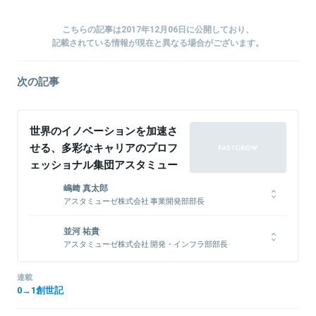
こちらの記事は2017年12月06日に公開しており、
記載されている情報が現在と異なる場合がございます。
次の記事
世界のイノベーションを加速さ
せる、多彩なキャリアのプロフ
ェッショナル集団アスタミュー
ゼ
嶋﨑 真太郎
アスタミューゼ株式会社 事業開発部部長
2017年にアスタミューゼ株式会社へ入社。『新規事業コンサルティ
並河 祐貴
ングサービス』『専門人材採用コンサルティング』『知的財産プラット
アスタミューゼ株式会社 開発・インフラ部部長
フォームサービス』の統括責任者に。好きな球団は阪神タイガー
ス。将来の夢は屋久島に住むこと。
TIS、SonicGarden、サイバーエージェントを経て、2015年にアス
タミューゼ株式会社へ入社。これまで小～大規模の様々なWebサー
連載
ビスのバックエンドを支える業務に携わっている。主な著作に
0→1創世記
「Chef実践入門」「クラウドAmazon EC2/S3のすべて」「Redmine -
関連情報をみる
もっと手軽にプロジェクト管理!」