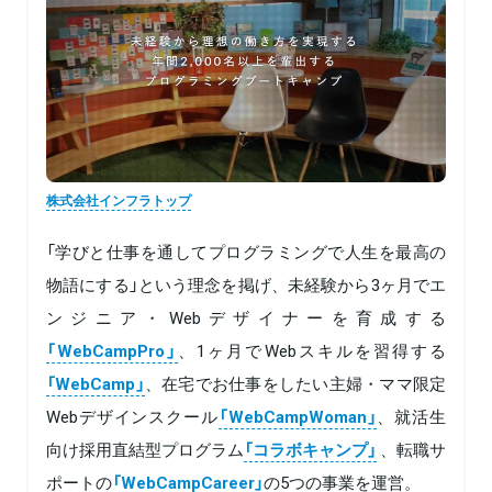
株式会社インフラトップ
「学びと仕事を通してプログラミングで人生を最高の
物語にする」という理念を掲げ、未経験から3ヶ月でエ
ンジニア・Webデザイナーを育成する
「WebCampPro」
、1ヶ月でWebスキルを習得する
「WebCamp」
、在宅でお仕事をしたい主婦・ママ限定
Webデザインスクール
「WebCampWoman」
、就活生
向け採用直結型プログラム
「コラボキャンプ」
、転職サ
ポートの
「WebCampCareer」
の5つの事業を運営。