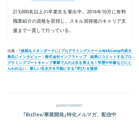
計3,000名以上の卒業生を輩出中。2016年10月に有料
職業紹介の資格を習得し、スキル習得後のキャリア支
援まで一貫して行っている。
出典：
「挑戦をスタンダードに」プログラミングスクールWebCamp代表大
島氏にインタビュー
｜
株式会社インフラトップ 結果にコミットするプロ
グラミングブートキャンプ事業で人の人生を変える！学歴や年齢などにと
らわれない、新しい生き方を可能にする「学び」を提供
ADVERTISEMENT
「BizDev/事業開発」特化メルマガ、配信中