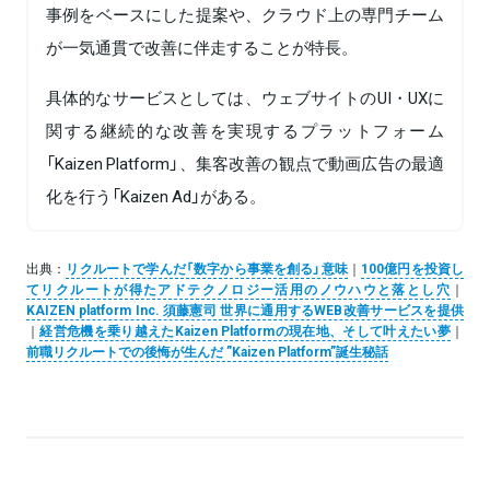
事例をベースにした提案や、クラウド上の専門チーム
が一気通貫で改善に伴走することが特長。
具体的なサービスとしては、ウェブサイトのUI・UXに
関する継続的な改善を実現するプラットフォーム
「Kaizen Platform」、集客改善の観点で動画広告の最適
化を行う「Kaizen Ad」がある。
出典：
リクルートで学んだ「数字から事業を創る」意味
｜
100億円を投資し
てリクルートが得たアドテクノロジー活用のノウハウと落とし穴
｜
KAIZEN platform Inc. 須藤憲司 世界に通用するWEB改善サービスを提供
｜
経営危機を乗り越えたKaizen Platformの現在地、そして叶えたい夢
｜
前職リクルートでの後悔が生んだ ”Kaizen Platform”誕生秘話