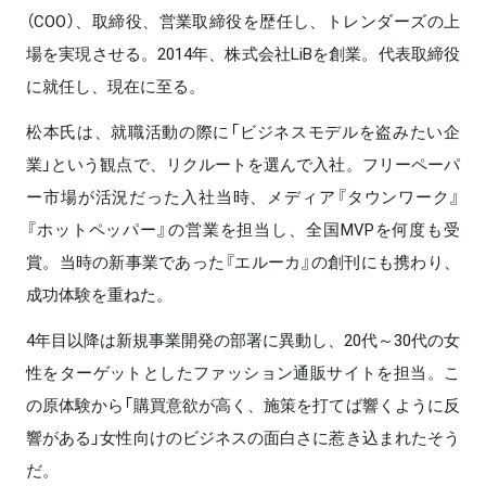
（COO）、取締役、営業取締役を歴任し、トレンダーズの上
場を実現させる。2014年、株式会社LiBを創業。代表取締役
に就任し、現在に至る。
松本氏は、就職活動の際に「ビジネスモデルを盗みたい企
業」という観点で、リクルートを選んで入社。フリーペーパ
ー市場が活況だった入社当時、メディア『タウンワーク』
『ホットペッパー』の営業を担当し、全国MVPを何度も受
賞。当時の新事業であった『エルーカ』の創刊にも携わり、
成功体験を重ねた。
4年目以降は新規事業開発の部署に異動し、20代～30代の女
性をターゲットとしたファッション通販サイトを担当。こ
の原体験から「購買意欲が高く、施策を打てば響くように反
響がある」女性向けのビジネスの面白さに惹き込まれたそう
だ。