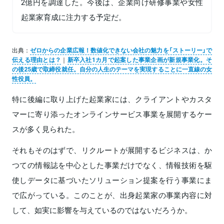
2億円を調達した。今後は、企業向け研修事業や女性
起業家育成に注力する予定だ。
出典：
ゼロからの企業広報！数値化できない会社の魅力を「ストーリー」で
伝える理由とは？
｜
新卒入社1カ月で起案した事業企画が新規事業化。そ
の後25歳で取締役就任。自分の人生のテーマを実現することに一直線の女
性役員。
特に後編に取り上げた起業家には、クライアントやカスタ
マーに寄り添ったオンラインサービス事業を展開するケー
スが多く見られた。
それもそのはずで、リクルートが展開するビジネスは、か
つての情報誌を中心とした事業だけでなく、情報技術を駆
使しデータに基づいたソリューション提案を行う事業にま
で広がっている。このことが、出身起業家の事業内容に対
して、如実に影響を与えているのではないだろうか。