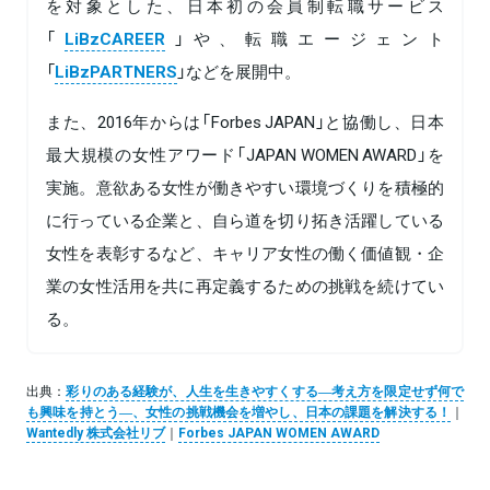
を対象とした、日本初の会員制転職サービス
「
LiBzCAREER
」や、転職エージェント
「
LiBzPARTNERS
」などを展開中。
また、2016年からは「Forbes JAPAN」と協働し、日本
最大規模の女性アワード「JAPAN WOMEN AWARD」を
実施。意欲ある女性が働きやすい環境づくりを積極的
に行っている企業と、自ら道を切り拓き活躍している
女性を表彰するなど、キャリア女性の働く価値観・企
業の女性活用を共に再定義するための挑戦を続けてい
る。
出典：
彩りのある経験が、人生を生きやすくする―考え方を限定せず何で
も興味を持とう―、女性の挑戦機会を増やし、日本の課題を解決する！
｜
Wantedly 株式会社リブ
｜
Forbes JAPAN WOMEN AWARD