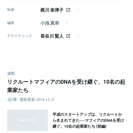
梶川 奈津子
執筆
1992年生、早稲田文学部卒。事業会社で新卒採用に従
小池 真幸
事する傍ら、フリーランスのライター・編集者として
編集
も活動中。執筆業を通じて「誰もが自分らしい生き
編集者・ライター（モメンタム・ホース所属）。
方・働き方を肯定できる」機会を創出したい。日本語
長谷川 賢人
『CAIXA』副編集長、『FastGrow』編集パートナー、グ
デスクチェック
フェチ。
ロービス・キャピタル・パートナーズ編集パートナー
1986年生まれ、東京都武蔵野市出身。日本大学芸術学
など。 関心領域：イノベーション論、メディア論、情
部文芸学科卒。 「ライフハッカー［日本版］」副編集長、
報社会論、アカデミズム論、政治思想、社会思想など
「北欧、暮らしの道具店」を経て、2016年よりフリーラ
を行き来。
ンスに転向。 ライター／エディターとして、執筆、編
集、企画、メディア運営、モデレーター、音声配信な
ど活動中。
連載
リクルートマフィアのDNAを受け継ぐ、10名の起
業家たち
2記事 | 最終更新 2018.12.21
平成のスタートアップは、リクルートか
ら生まれてきた──マフィアのDNAを受け
継ぐ、10名の起業家たち（前編）