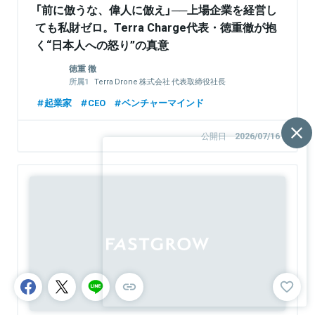
「前に倣うな、偉人に倣え」──上場企業を経営し
ても私財ゼロ。Terra Charge代表・徳重徹が抱
く“日本人への怒り”の真意
徳重 徹
Terra Drone 株式会社 代表取締役社長
Terra Charge株式会社 代表取締役社長
起業家
CEO
ベンチャーマインド
公開日
2026/07/16
Sponsored