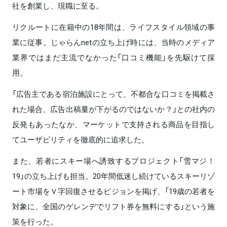
社を創業し、現職に至る。
リクルートに在籍中の18年間は、ライフスタイル領域の事
業に従事。じゃらんnetの立ち上げ時には、当時のメディア
業界ではまだ主流でなかった「口コミ機能」を先駆けて採
用。
「広告主である宿泊施設にとって、不都合な口コミを掲載さ
れた場合、広告出稿量が下がるのではないか？」との社内の
反発もあったなか、マーケットで支持される商品を目指し
てユーザビリティを徹底的に追求した。
また、若者にスキー場へ誘致するプロジェクト「雪マジ！
19」の立ち上げも担当。20年間低迷し続けているスキーリゾ
ート市場をＶ字回復させるビジョンを掲げ、「19歳の若者を
対象に、全国のゲレンデでリフト券を無料にする」という施
策を行った。