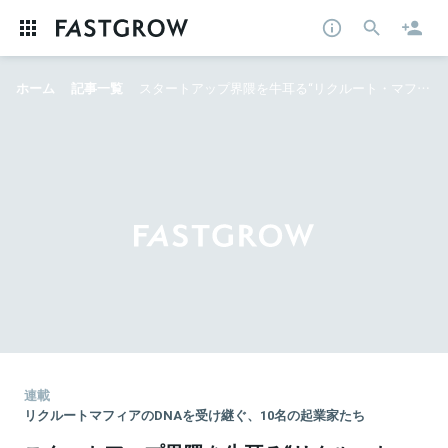
ホーム
記事一覧
スタートアップ界隈を牛耳る“リクルート・マフィア”。平成を代表する10名の起業家たち（後編）
連載
リクルートマフィアのDNAを受け継ぐ、10名の起業家たち