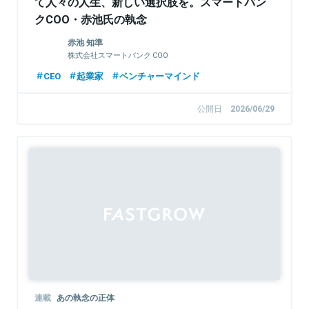
て人々の人生、新しい選択肢を。スマートバン
クCOO・赤池氏の執念
赤池 知準
株式会社スマートバンク COO
CEO
起業家
ベンチャーマインド
公開日
2026/06/29
連載
あの執念の正体