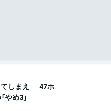
てしまえ──47ホ
「やめ3」