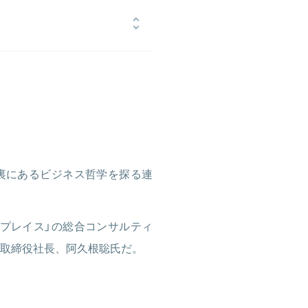
行。 2004年に創業間もないエス・
社長として47へジョインし、2015
の代表取締役を兼務。
裏にあるビジネス哲学を探る連
プレイス」の総合コンサルティ
取締役社長、阿久根聡氏だ。