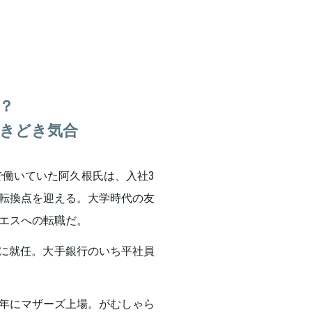
？
きどき気合
で働いていた阿久根氏は、入社3
転換点を迎える。大学時代の友
エスへの転職だ。
Oに就任。大手銀行のいち平社員
08年にマザーズ上場。がむしゃら