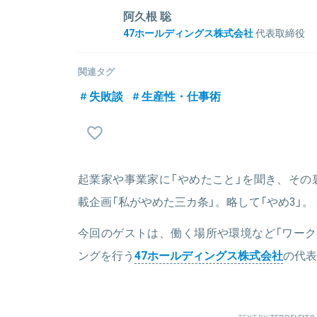
阿久根 聡
47ホールディングス株式会社
代表取締役
九州大学卒業後、新卒で富士銀行（現 みずほ銀行）に入
エム・エスに入社、翌年に取締役に就任。2013年に副
関連タグ
年より代表取締役。 2019年からは47グループ4社
失敗談
生産性・仕事術
関連情報をみる
起業家や事業家に「やめたこと」を聞き、その
載企画「私がやめた三カ条」。略して「やめ3」。
今回のゲストは、働く場所や環境など「ワーク
ングを行う
47ホールディングス株式会社
の代表