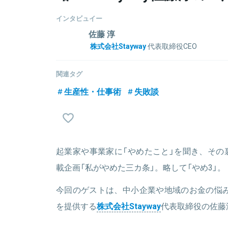
インタビュイー
佐藤 淳
株式会社Stayway
代表取締役CEO
有限責任監査法人トーマツ（Deloitte Touche To
トルオフィスに2年間勤務。2017年 株式会社Stay
関連タグ
領域に対しては、全国の地域金融機関/事業会社と連
生産性・仕事術
失敗談
効率化を進める補助金テックを推進しており、金融庁や
アップに選抜されている。
起業家や事業家に「やめたこと」を聞き、その
関連情報をみる
載企画「私がやめた三カ条」。略して「やめ3」。
今回のゲストは、中小企業や地域のお金の悩
を提供する
株式会社Stayway
代表取締役の佐藤