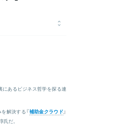
hmatsu)の東京オフィスに6年間、シア
wayを創業。課題が多い補助金・助成金
携しながら、テクノロジーを用いて
日経新聞の選ぶFintechスタート
裏にあるビジネス哲学を探る連
みを解決する『
補助金クラウド
』
淳氏だ。