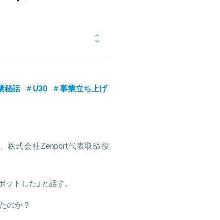
2015年に同社設立。現在は貿易業務のク
機械工学科卒業。東京大学大学院工学系
経験あり。著書として「スマートコ
業秘話
U30
事業立ち上げ
が作り出す近未来がわかる」。
式会社Zenport代表取締役
ピボットした」と話す。
たのか？