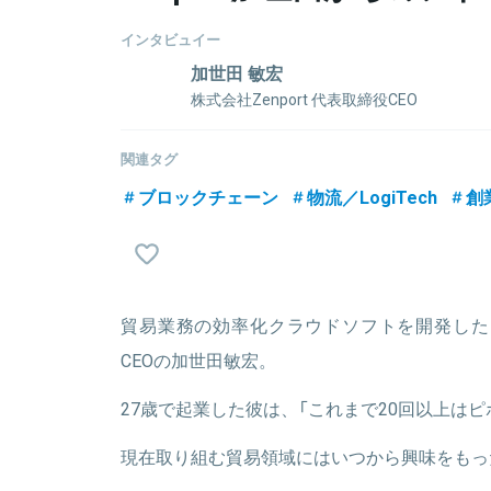
インタビュイー
加世田 敏宏
株式会社Zenport 代表取締役CEO
株式会社Zenport(旧Sendee)代表取締役CEO。
ラウドソフトZenportを提供中。東京大学工学部
関連タグ
研究科機械工学専攻修了。在学注に清華大学への留学
ブロックチェーン
物流／LogiTech
創
ントラクト本格入門―FinTechとブロックチェーン
関連情報をみる
貿易業務の効率化クラウドソフトを開発した、株
CEOの加世田敏宏。
27歳で起業した彼は、「これまで20回以上は
現在取り組む貿易領域にはいつから興味をもっ