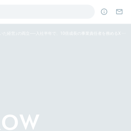
事業家人材が望むのは「アクセルをベタ踏みできる環境」「地に足の着いた経営」の両立──入社半年で、10倍成長の事業責任者を務めるX Mile安藤が明かす、“コンパウンド化”の過程のリアル