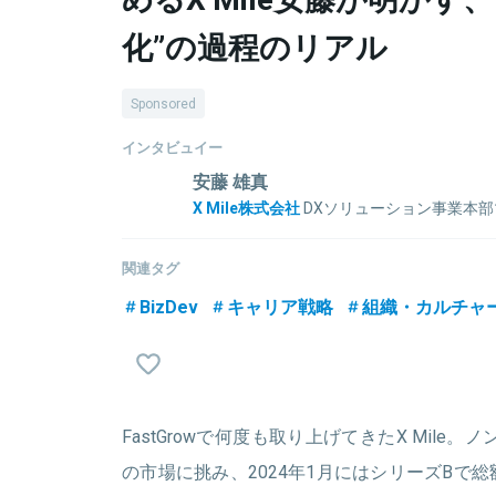
化”の過程のリアル
Sponsored
インタビュイー
安藤 雄真
X Mile株式会社
DXソリューション事業本
大学卒業後、トランスコスモス株式会社へ入社。法人
新規事業のオペレーション構築などを担当。その後カ
関連タグ
ナンス予約サービス、WEB予約台帳管理システム
BizDev
キャリア戦略
組織・カルチャ
後、X Mileでは物流業界向けクラウドサービス導入
おけるDX推進・採用支援・M&A相談などを行う。
流会社の課題解決に取り組む。
FastGrowで何度も取り上げてきたX Mile
関連情報をみる
の市場に挑み、2024年1月にはシリーズBで総