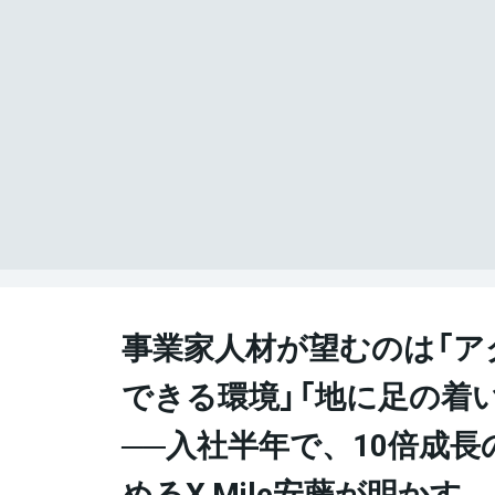
事業家人材が望むのは「ア
できる環境」「地に足の着
──入社半年で、10倍成
めるX Mile安藤が明かす