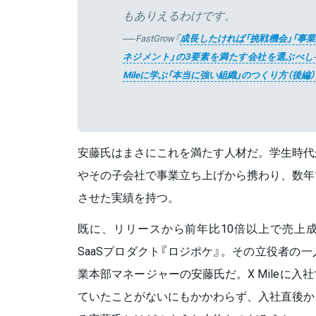
もありえるわけです。
──FastGrow『
成長したければ「挑戦機会」「事
ネジメント」の3要素を満たす会社を選ぶべし
Mileに学ぶ「本当に強い組織」のつくり方（後編）
安藤氏はまさにこれを満たす人材だ。学生時代
やその子会社で事業立ち上げから携わり、数年
させた実績を持つ。
既に、リリースから前年比10倍以上で売上
SaaSプロダクト『ロジポケ』。その立役者の
業本部マネージャーの安藤氏だ。X Mileに
ていたことがないにもかかわらず、入社直後か