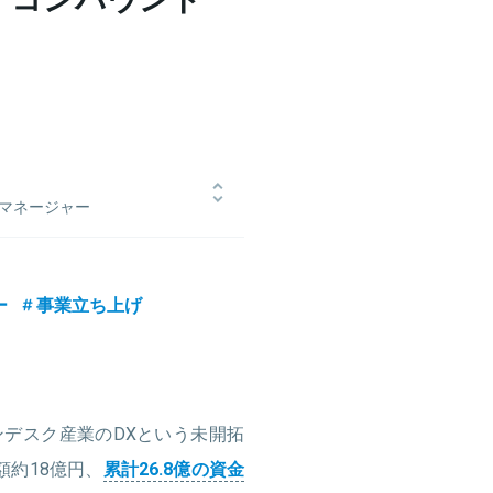
部マネージャー
営業として、顧客の業務効率改善や
ーフロンティアに参画。カーメンテ
、などの事業責任者を務める。その
ー
事業立ち上げ
を推進。年間300件以上の物流会社に
企業規模やフェーズに沿った提案で物
。ノンデスク産業のDXという未開拓
額約18億円、
累計26.8億の資金