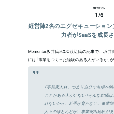
SECTION
1
/
6
経営陣2名のエグゼキューション
力者がSaaSを成長
Momentor坂井氏×COO渡辺氏の記事で、
には「事業をつくった経験のある人がいるか」
「事業家人材、つまり自分で市場を開
ことがある人がいない」そんな組織は
れないから、若手が育たない。事業部
人々のほとんどが、事業創出経験があ