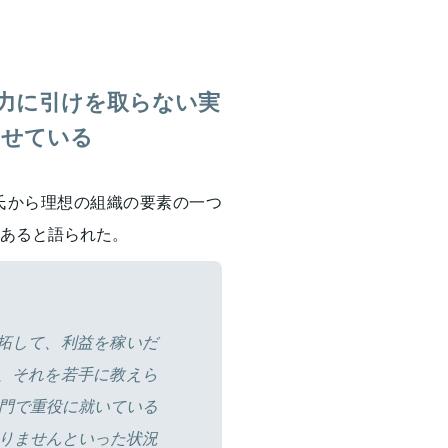
力に引けを取らない実
させている
坂井氏から理想の組織の要素の一つ
があると語られた。
拓して、利益を稼いだ
、それを若手に教えら
門で重役に就いている
りませんといった状況