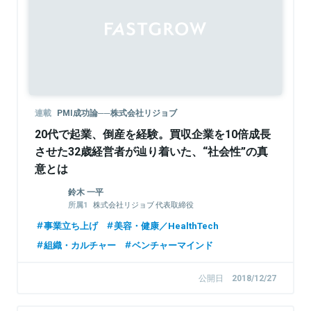
Sponsored
連載
PMI成功論──株式会社リジョブ
20代で起業、倒産を経験。買収企業を10倍成長
させた32歳経営者が辿り着いた、“社会性”の真
意とは
鈴木 一平
株式会社リジョブ 代表取締役
株式会社じげん 執行役員
事業立ち上げ
美容・健康／HealthTech
組織・カルチャー
ベンチャーマインド
公開日
2018/12/27