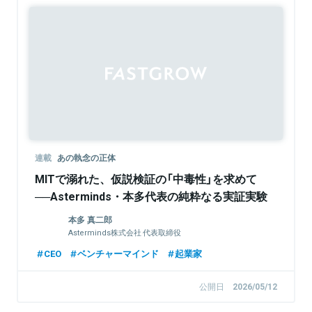
連載
あの執念の正体
MITで溺れた、仮説検証の「中毒性」を求めて
──Asterminds・本多代表の純粋なる実証実験
本多 真二郎
Asterminds株式会社 代表取締役
CEO
ベンチャーマインド
起業家
公開日
2026/05/12