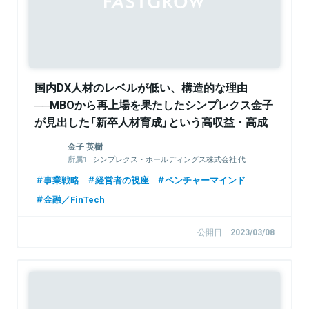
国内DX人材のレベルが低い、構造的な理由
──MBOから再上場を果たしたシンプレクス金子
が見出した「新卒人材育成」という高収益・高成
長を維持する経営スタイルの全貌
金子 英樹
シンプレクス・ホールディングス株式会社 代
表取締役社長（CEO）
事業戦略
経営者の視座
ベンチャーマインド
シンプレクス株式会社 代表取締役社長（CEO）
金融／FinTech
公開日
2023/03/08