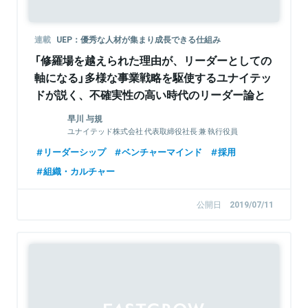
連載
UEP：優秀な人材が集まり成長できる仕組み
「修羅場を越えられた理由が、リーダーとしての
軸になる」多様な事業戦略を駆使するユナイテッ
ドが説く、不確実性の高い時代のリーダー論と
は
早川 与規
ユナイテッド株式会社 代表取締役社長 兼 執行役員
リーダーシップ
ベンチャーマインド
採用
組織・カルチャー
公開日
2019/07/11
Sponsored