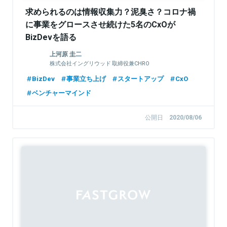
求められるのは情報収集力？泥臭さ？コロナ禍
に事業をグロースさせ続けた5名のCxOが
BizDevを語る
上河原 圭二
株式会社イングリウッド 取締役兼CHRO
BizDev
事業立ち上げ
スタートアップ
CxO
ベンチャーマインド
公開日
2020/08/06
Sponsored