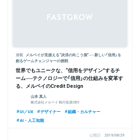
Sponsored
連載
メルペイが見据える"決済の向こう側"──新しい「信用」を
創るゲームチェンジャーの挑戦
世界でもユニークな、“信用をデザイン”するチ
ーム──テクノロジーで「信用」の仕組みを変革す
る、メルペイのCredit Design
山本 真人
株式会社メルペイ 執行役員CBO
UI／UX
デザイナー
組織・カルチャー
AI・人工知能
公開日
2019/08/29