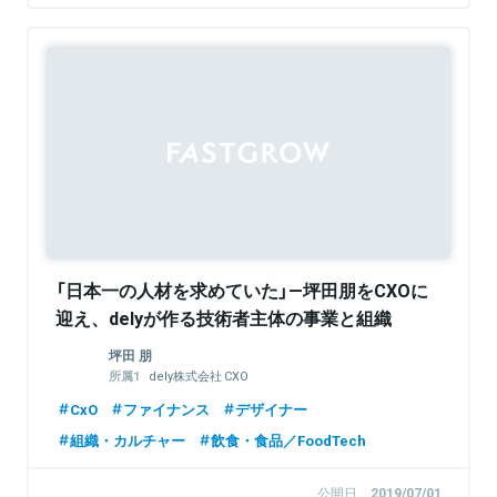
「日本一の人材を求めていた」—坪田朋をCXOに
迎え、delyが作る技術者主体の事業と組織
坪田 朋
dely株式会社 CXO
株式会社Basecamp CEO
CxO
ファイナンス
デザイナー
Studio Opt デザインフェロー
Onedot株式会社 CCO
組織・カルチャー
飲食・食品／FoodTech
公開日
2019/07/01