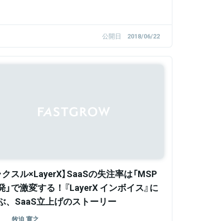
公開日
2018/06/22
ラクスル×LayerX】SaaSの失注率は「MSP
発」で激変する！『LayerX インボイス』に
ぶ、SaaS立上げのストーリー
牧迫 寛之