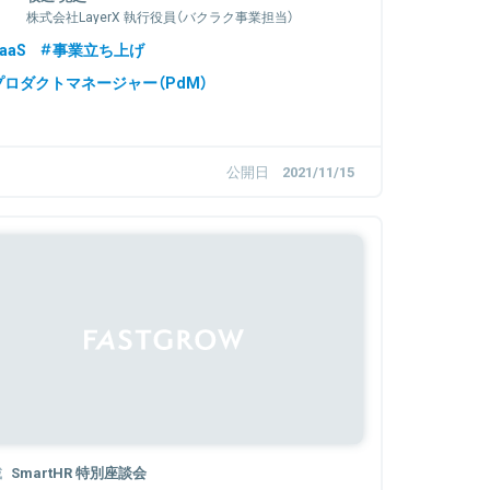
株式会社LayerX 執行役員（バクラク事業担当）
aaS
事業立ち上げ
プロダクトマネージャー（PdM）
公開日
2021/11/15
Sponsored
載
SmartHR 特別座談会