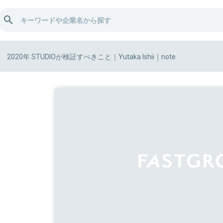
2020年 STUDIOが検証すべきこと｜Yutaka Ishii｜note