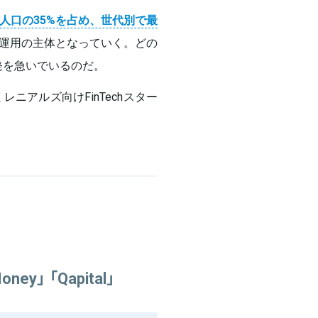
人口の35%を占め、世代別で最
運用の主体となっていく。どの
開発を急いでいるのだ。
ニアルズ向けFinTechスター
ey」 「Qapital」