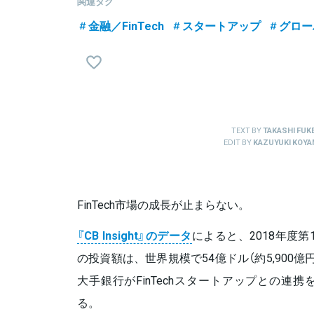
関連タグ
金融／FinTech
スタートアップ
グロー
TEXT BY
TAKASHI FUK
EDIT BY
KAZUYUKI KOY
FinTech市場の成長が止まらない。
『CB Insight』のデータ
によると、2018年度第1
の投資額は、世界規模で54億ドル（約5,900
大手銀行がFinTechスタートアップとの連
る。