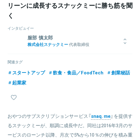
リーンに成長するスナックミーに勝ち筋を聞
く
インタビュイー
服部 慎太郎
株式会社スナックミー
代表取締役
1981年生まれ。慶応義塾大学大学院修了後、日本総合研究所、ボス
トン・コンサルティング・グループにてコンサルティング業務に従
関連タグ
事。その後、スタートアップを経て、ディー・エヌ・エーにてベン
スタートアップ
飲食・食品／FoodTech
創業秘話
チャー投資業務を約2年間行う。2015年9月に独立し、株式会社
texta（現 株式会社スナックミー）を設立。ボストン・コンサルティン
起業家
グ・グループでは主にインターネット関連企業への新規事業立案、
M&A、アライアンス戦略を担当。ディー・エヌ・エーではスタート
アップ約15社への投資を行う。
おやつのサブスクリプションサービス『
snaq. me
』を提供す
るスナックミーが、順調に成長中だ。同社は2016年3月のサ
ービスのローンチ以降、月次で5%から10％の伸びを積み重
関連情報をみる