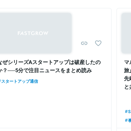
なぜシリーズAスタートアップは破産したの
マ
か？──5分で注目ニュースをまとめ読み
旅
先
スタートアップ通信
と
S