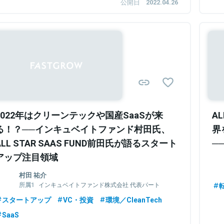
公開日
2022.04.26
2022年はクリーンテックや国産SaaSが来
A
る！？──インキュベイトファンド村田氏、
界
ALL STAR SAAS FUND前田氏が語るスタート
──
アップ注目領域
村田 祐介
インキュベイトファンド株式会社 代表パート
ナー
スタートアップ
VC・投資
環境／CleanTech
株式会社グラファー 取締役
SaaS