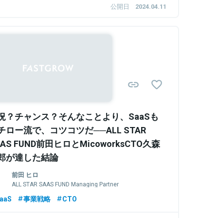
公開日
2024.04.11
Sponsored
況？チャンス？そんなことより、SaaSも
チロー流で、コツコツだ──ALL STAR
AAS FUND前田ヒロとMicoworksCTO久森
郎が達した結論
前田 ヒロ
ALL STAR SAAS FUND Managing Partner
aaS
事業戦略
CTO