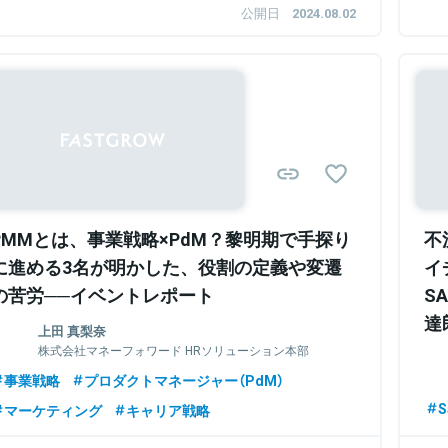
公開日
2024.08.02
PMMとは、事業戦略×PdM？黎明期で手探り
不
に進める3名が明かした、役割の定義や変遷
イ
の苦労──イベントレポート
S
達
上田 真梨奈
株式会社マネーフォワード HRソリューション本部
事業戦略部 部長
事業戦略
プロダクトマネージャー（PdM）
S
マーケティング
キャリア戦略