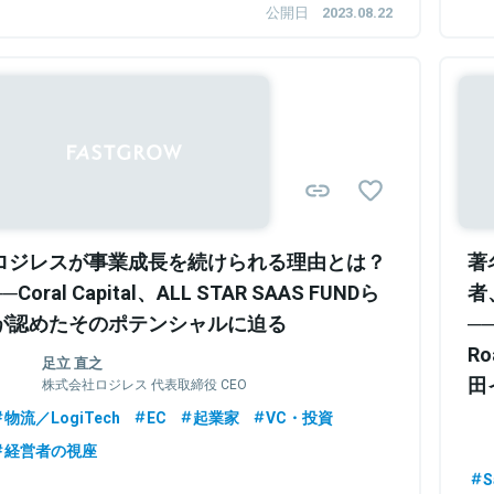
公開日
2023.08.22
Sponsored
ロジレスが事業成長を続けられる理由とは？
著
──Coral Capital、ALL STAR SAAS FUNDら
者
が認めたそのポテンシャルに迫る
──
Ro
足立 直之
田
株式会社ロジレス 代表取締役 CEO
物流／LogiTech
EC
起業家
VC・投資
経営者の視座
S