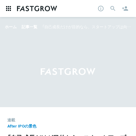
ホーム
記事一覧
「自己成長だけが目的なら、スタートアップは向いてない？」 実直にプロダクトを磨き続けたBASEの軌跡と“ECだけじゃない”未来
連載
After IPOの景色