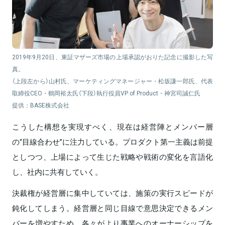
2019年9月20日、東証マザーズ市場の上場承認がおりた記念に撮影した写
真。
（上段左から）山村氏、マーケティングマネージャー・松坂謙一郎氏、代表
取締役CEO・鶴岡裕太氏（下段）執行役員VP of Product・神宮司誠仁氏
提供：BASE株式会社
こうした構想を実現すべく、現在は経営陣とメンバー層
の“目線合わせ”に注力している。プロダクト第一主義は前提
としつつ、上場によって生じた戦略や戦術の変化を言語化
し、社内に共有していく。
決裁権が経営層に集中していては、施策の実行スピードが
鈍化してしまう。経営層と同じ目線で意思決定できるメン
バーを増やすため、各々がより事業へのオーナーシップを