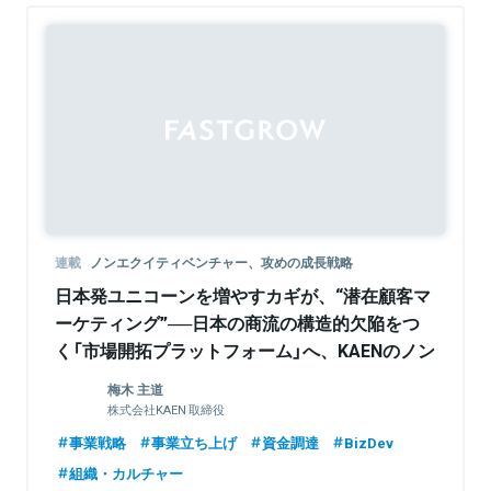
Sponsored
連載
ノンエクイティベンチャー、攻めの成長戦略
日本発ユニコーンを増やすカギが、“潜在顧客マ
ーケティング”──日本の商流の構造的欠陥をつ
く「市場開拓プラットフォーム」へ、KAENのノン
エクイティ戦略
梅木 主道
株式会社KAEN 取締役
事業戦略
事業立ち上げ
資金調達
BizDev
組織・カルチャー