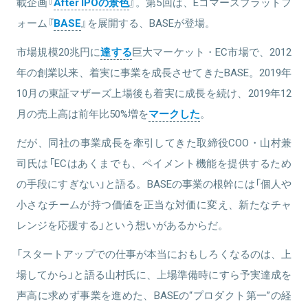
載企画『
After IPOの景色
』。第5回は、Eコマースプラットフ
ォーム『
BASE
』を展開する、BASEが登場。
市場規模20兆円に
達する
巨大マーケット・EC市場で、2012
年の創業以来、着実に事業を成長させてきたBASE。2019年
10月の東証マザーズ上場後も着実に成長を続け、2019年12
月の売上高は前年比50%増を
マークした
。
だが、同社の事業成長を牽引してきた取締役COO・山村兼
司氏は「ECはあくまでも、ペイメント機能を提供するため
の手段にすぎない」と語る。BASEの事業の根幹には「個人や
小さなチームが持つ価値を正当な対価に変え、新たなチャ
レンジを応援する」という想いがあるからだ。
「スタートアップでの仕事が本当におもしろくなるのは、上
場してから」と語る山村氏に、上場準備時にすら予実達成を
声高に求めず事業を進めた、BASEの“プロダクト第一”の経