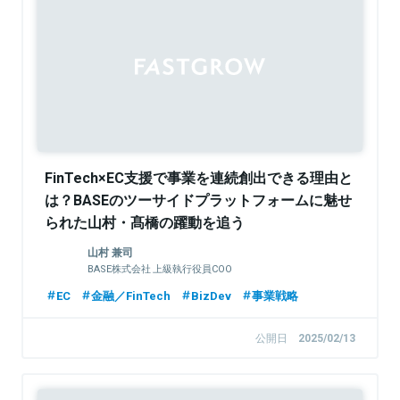
Sponsored
FinTech×EC支援で事業を連続創出できる理由と
は？BASEのツーサイドプラットフォームに魅せ
られた山村・髙橋の躍動を追う
山村 兼司
BASE株式会社 上級執行役員COO
EC
金融／FinTech
BizDev
事業戦略
公開日
2025/02/13