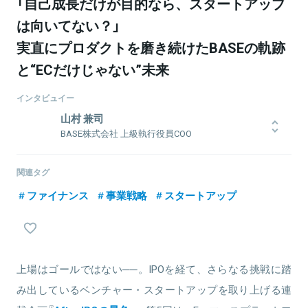
「自己成長だけが目的なら、スタートアップ
は向いてない？」
実直にプロダクトを磨き続けたBASEの軌跡
と“ECだけじゃない”未来
インタビュイー
山村 兼司
BASE株式会社 上級執行役員COO
立命館大学卒業後、食品メーカーでの営業を経て、2004年株式会社
リクルートに入社。学び事業、共同購入サービス「ポンパレ」、CS推
関連タグ
進、ECビジネス推進室、「Airレジ」等で、事業企画やマネジャーを歴
ファイナンス
事業戦略
スタートアップ
任。2017年1月にBASE株式会社に入社。ネットショップ作成サービ
ス「BASE」の事業推進と組織体制の強化を図り、2018年6月に同社
COOに就任。
上場はゴールではない──。IPOを経て、さらなる挑戦に踏
関連情報をみる
み出しているベンチャー・スタートアップを取り上げる連