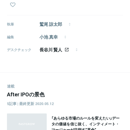
鷲尾 諒太郎
執筆
1990年生、富山県出身。早稲田大学文化構想学部卒。
小池 真幸
新卒で株式会社リクルートジョブズに入社し、新卒採
編集
用などを担当。株式会社Loco Partnersを経て、フリ
編集者・ライター（モメンタム・ホース所属）。
ーランスとして独立。複数の企業の採用支援などを行
長谷川 賢人
『CAIXA』副編集長、『FastGrow』編集パートナー、グ
デスクチェック
いながら、ライター・編集者としても活動。興味範囲
ロービス・キャピタル・パートナーズ編集パートナー
1986年生まれ、東京都武蔵野市出身。日本大学芸術学
は音楽や映画などのカルチャーや思想・哲学など。趣
など。 関心領域：イノベーション論、メディア論、情
部文芸学科卒。 「ライフハッカー［日本版］」副編集長、
味ははしご酒と銭湯巡り。
報社会論、アカデミズム論、政治思想、社会思想など
「北欧、暮らしの道具店」を経て、2016年よりフリーラ
を行き来。
ンスに転向。 ライター／エディターとして、執筆、編
集、企画、メディア運営、モデレーター、音声配信な
ど活動中。
連載
After IPOの景色
5記事 | 最終更新 2020.05.12
「あらゆる市場のルールを変えたい」デー
タの価値を信じ抜く、インティメート・
マージャーが目指す“革命”