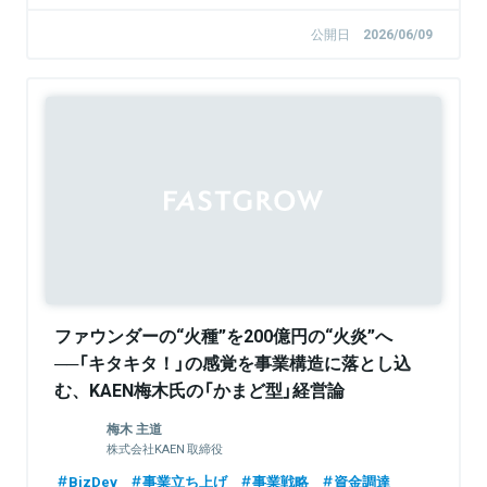
公開日
2026/06/09
Sponsored
ファウンダーの“火種”を200億円の“火炎”へ
──「キタキタ！」の感覚を事業構造に落とし込
む、KAEN梅木氏の「かまど型」経営論
【FastGrowジョニーが聞く】
梅木 主道
株式会社KAEN 取締役
BizDev
事業立ち上げ
事業戦略
資金調達