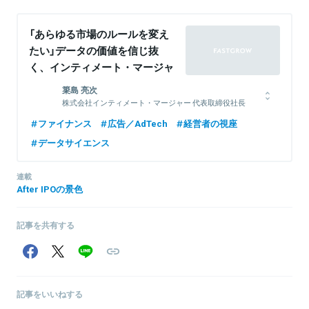
「あらゆる市場のルールを変え
たい」データの価値を信じ抜
く、インティメート・マージャ
ーが目指す“革命”
簗島 亮次
株式会社インティメート・マージャー 代表取締役社長
2010年、世界最大級の統計アルゴリズムコンテスト
ファイナンス
広告／AdTech
経営者の視座
RSCTC2010DiscoveryChallengeにて世界3位。同年、グリー株式
データサイエンス
会社へ入社。更なるデータ活用ビジネスを志向し、株式会社フリー
クアウトへ。2013年、インティメート・マージャーを創業し、代表
取締役に就任。
連載
After IPOの景色
記事を共有する
記事をいいねする