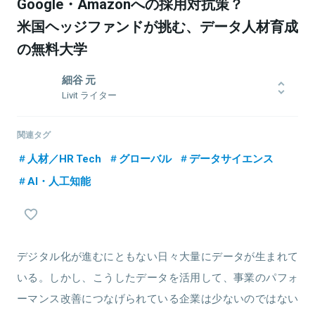
Google・Amazonへの採用対抗策？
米国ヘッジファンドが挑む、データ人材育成
の無料大学
細谷 元
Livit ライター
シンガポール在住ライター。主にアジア、中東地域のテック動向を
ウォッチ。仮想通貨、ドローン、金融工学、機械学習など実践を通
関連タグ
じて知識・スキルを吸収中。
人材／HR Tech
グローバル
データサイエンス
AI・人工知能
関連情報をみる
デジタル化が進むにともない日々大量にデータが生まれて
いる。しかし、こうしたデータを活用して、事業のパフォ
ーマンス改善につなげられている企業は少ないのではない