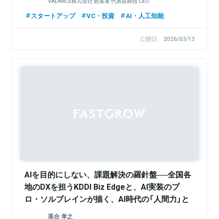
VALANCE株式会社 創業者 代表取締役 CEO
スタートアップ
VC・投資
AI・人工知能
公開日
2026/03/13
Sponsored
AIを目的にしない、課題解決の羅針盤──全国各
地のDXを担うKDDI Biz Edgeと、AI実装のプ
ロ・ソルブレインが描く、AI時代の「人間力」と
共創のリアル
落合 孝之