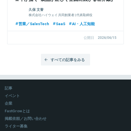
に迫る
久保 文誉
株式会社ハイウェイ 共同創業者 | 代表取締役
営業／SalesTech
SaaS
AI・人工知能
公開日
2026/06/15
すべての記事をみる
記事
イベント
企業
FastGrowとは
掲載依頼／お問い合わせ
ライター募集