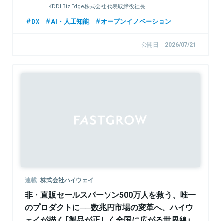
KDDI Biz Edge株式会社 代表取締役社長
DX
AI・人工知能
オープンイノベーション
公開日
2026/07/21
Sponsored
連載
株式会社ハイウェイ
非・直販セールスパーソン500万人を救う、唯一
のプロダクトに──数兆円市場の変革へ、ハイウ
ェイが描く「製品が正しく全国に広がる世界線」