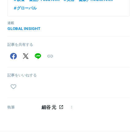
グローバル
連載
GLOBAL INSIGHT
記事を共有する
記事をいいねする
細谷 元
執筆
シンガポール在住ライター。主にアジア、中東地域の
テック動向をウォッチ。仮想通貨、ドローン、金融工
学、機械学習など実践を通じて知識・スキルを吸収
中。