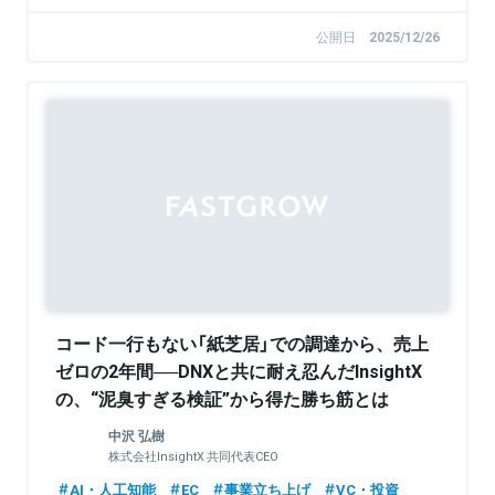
公開日
2025/12/26
Sponsored
コード一行もない「紙芝居」での調達から、売上
ゼロの2年間──DNXと共に耐え忍んだInsightX
の、“泥臭すぎる検証”から得た勝ち筋とは
中沢 弘樹
株式会社InsightX 共同代表CEO
AI・人工知能
EC
事業立ち上げ
VC・投資