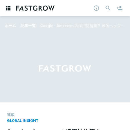
ホーム
記事一覧
Google・Amazonへの採用対抗策？ 米国ヘッジファンドが挑む、データ人材育成の無料大学
連載
GLOBAL INSIGHT