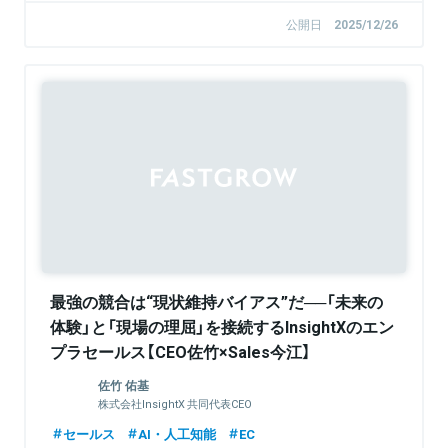
公開日
2025/12/26
Sponsored
最強の競合は“現状維持バイアス”だ──「未来の
体験」と「現場の理屈」を接続するInsightXのエン
プラセールス【CEO佐竹×Sales今江】
佐竹 佑基
株式会社InsightX 共同代表CEO
セールス
AI・人工知能
EC