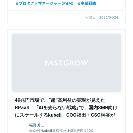
プロダクトマネージャー（PdM）
事業戦略
公開日
2026/04/24
Sponsored
49兆円市場で、“超”高利益の実現が見えた
BPaaS──「AIを売らない戦略」で、国内SMB向け
にスケールするkubell。COO福田・CSO桐谷が
描く最新戦略に迫る
福田 升二
株式会社kubell 取締役 兼 上級執行役員COO