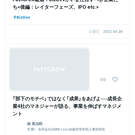
ち<後編：レイターフェーズ、IPO etc.>
BizDev
公開日
2022.04.28
「部下のモチベ」ではなく「成果」をあげよ──成長企
業4社のマネジャーが語る、事業を伸ばすマネジメ
ント
林 英治郎
合同会社DMM.com 組織管理本部人事部部長
DMM.com Group