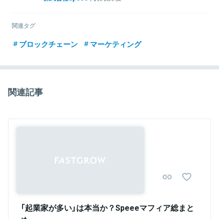
1985年、埼玉県生まれ。メディア関連事業の会社を創業し、2011年
に譲渡。同年、25歳で株式会社Speee代表取締役に就任。2015年に
関連タグ
AERAの「日本を突破する100人」に選出。Speeeは「デロイト トウシ
ュ トーマツ 日本テクノロジー Fast50」7年連続成長企業上位ランク
ブロックチェーン
マーケティング
イン。Great Place to Work®️ Institute Japanが実施する「働きがい
のある会社」ランキング上位連続受賞などがある。2020年7月、東証
JASDAQ（スタンダード）上場。
関連記事
関連情報をみる
「起業家が多い」は本当か？Speeeマフィア総まと