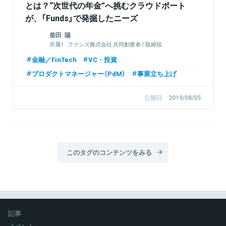
とは？“次世代の年金”へ挑むクラウドポート
が、「Funds」で発掘したニーズ
柴田 陽
ファンズ株式会社 共同創業者 / 取締役
株式会社フィールドマネージメント 執行役員
金融／FinTech
VC・投資
プロダクトマネージャー（PdM）
事業立ち上げ
公開日
2019/08/05
このタグのコンテンツをみる
記事