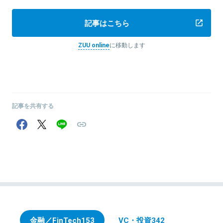
記事はこちら
ZUU online
に移動します
記事を共有する
金融／FinTech
153
VC・投資
342