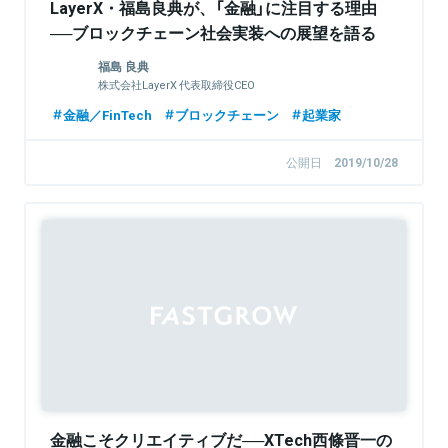
LayerX・福島良典が、「金融」に注目する理由
──ブロックチェーン社会実装への展望を語る
福島 良典
株式会社LayerX 代表取締役CEO
金融／FinTech
ブロックチェーン
起業家
公開日
2019/10/28
金融こそクリエイティブだ──XTech西條晋一の