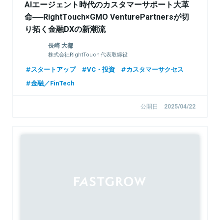
AIエージェント時代のカスタマーサポート大革
命──RightTouch×GMO VenturePartnersが切
り拓く金融DXの新潮流
長崎 大都
株式会社RightTouch 代表取締役
スタートアップ
VC・投資
カスタマーサクセス
金融／FinTech
公開日
2025/04/22