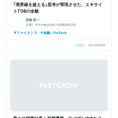
「境界線を超える」思考が実現させた、エキサイ
トTOBの全貌
西條 晋一
XTech株式会社 代表取締役CEO
XTech Ventures株式会社 代表パートナー
ファイナンス
金融／FinTech
エキサイトホールディングス株式会社 代表取
締役社長CEO
公開日
2019/04/03
Sponsored