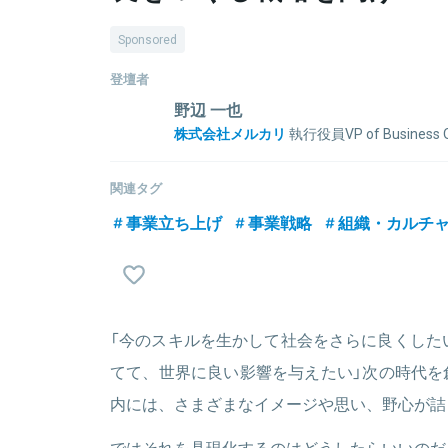
Sponsored
登壇者
野辺 一也
株式会社メルカリ
執行役員VP of Business O
学生時代にIT系ベンチャー創業、事業売却後に外資
略・マーケティング等を担当。2007年に株式会社
関連タグ
社CEOとして事業再成長を実現。2013年から株式
事業立ち上げ
事業戦略
組織・カルチ
ング本部長、オイシックス、ロイヤリティマーケティ
の社外取締役も務めたのち、2019年2月より株式会
ティング、事業開発等に横断で関わる。
「今のスキルを生かして社会をさらに良くした
関連情報をみる
てて、世界に良い影響を与えたい」次の時代を
内には、さまざまなイメージや思い、野心が詰
ではそれを具現化するのはどうしたらいいのだ