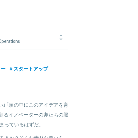
perations
系コンサルティング会社にて事業戦
リヴァンプに参画し、支援先化粧品会
会社ローソン上級執行役員マーケティ
ャー
スタートアップ
ング（ポンタポイント運営会社）など
社メルカリに入社。経営企画やマーケ
い」「頭の中にこのアイデアを育
創るイノベーターの卵たちの脳
まっているはずだ。
ろうか？そんな素朴な問いを、