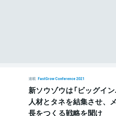
連載
FastGrow Conference 2021
新ソウゾウは「ビッグインパ
人材とタネを結集させ、
長をつくる戦略を聞け