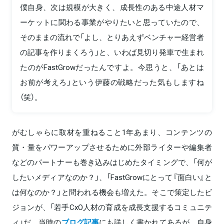
僕自身、次は規模が大きく、成長性のある中途人材マ
ーケットに関わる事業がやりたいと思っていたので、
そのままの流れで「よし、とりあえずベンチャー経営者
の記事を作りまくろう」と、いわば見切り発車で生まれ
たのがFastGrowだったんですよ。今思うと、「あとは
お前が考えろ」という伊藤の戦略だった気もしますね
（笑）。
がむしゃらに取材を重ねること1年あまり、コンテンツの
質・量をパワーアップさせるために外部ライターや編集者
などのパートナーも巻き込みはじめたタイミングで、「何が
したいメディアなのか？」、「FastGrowにとって『面白い』と
は何なのか？」と問われる機会も増えた。そこで策定したビ
ジョンが、「若手CxO人材の育成を成長支援するコミュニテ
ィ」だ。当時の
ブログ記事
にも詳しく書かれてあるが、自身