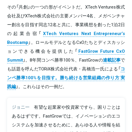
その「共創」の一つの形がイベントだ。XTech Ventures株式
会社及びXTech株式会社の主要メンバー4名、メガベンチャ
ー創出を目指す同志12名と共に、事業構想を創った1泊2日
の起業合宿「
XTech Ventures Next Entrepreneur’s
Bootcamp
」。ロールモデルとなるCxOたちとディスカッシ
ョンできる機会を提供した「
FastGrow Future CxO
Summit
」。8年間コンペ勝率100％、FastGrowの
連載記事
で
も話題を呼んだTORiX株式会社代表・高橋浩一氏による「
コ
ンペ勝率100%を目指す。勝ち続ける営業組織の作り方 実
践編
」。これらはその一例だ。
ジョニー
有望な起業家や投資家ですら、困りごとは
あるはずです。FastGrowでは、イノベーションのエコ
システムを加速させるために、あらゆる人や情報を結