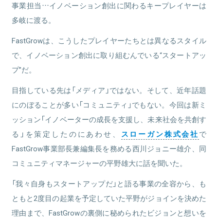
事業担当…イノベーション創出に関わるキープレイヤーは
関連情報をみる
多岐に渡る。
FastGrowは、こうしたプレイヤーたちとは異なるスタイル
で、イノベーション創出に取り組むんでいる“スタートアッ
プ”だ。
目指している先は「メディア」ではない。そして、近年話題
にのぼることが多い「コミュニティ」でもない。今回は新ミ
ッション「イノベーターの成長を支援し、未来社会を共創す
る」を策定したのにあわせ、
スローガン株式会社
で
FastGrow事業部長兼編集長を務める西川ジョニー雄介、同
コミュニティマネージャーの平野雄大に話を聞いた。
「我々自身もスタートアップだ」と語る事業の全容から、も
ともと2度目の起業を予定していた平野がジョインを決めた
理由まで、FastGrowの裏側に秘められたビジョンと想いを