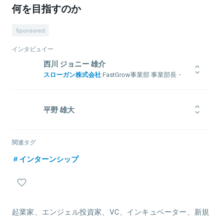
何を目指すのか
Sponsored
インタビュイー
西川 ジョニー 雄介
スローガン株式会社
FastGrow事業部 事業部長・
編集長
モバイルファクトリーに新卒入社。2012年12月、社員数3名のアッシ
ョンに入社。A/BテストツールVWOを活用したWebコンサル事業を
平野 雄大
立ち上げ、同ツール開発インド企業との国内独占提携を実現。15年7
月よりスローガンに参画後は、学生向けセミナー講師、外資コンサ
早稲田大学政治経済学部、未卒。学生起業を経て、2018年4月より
ル特化の就活メディアFactLogicの立ち上げを行う。17年2月より
FastGrowにジョイン。事業のミッション策定から、10名弱のメンバ
関連タグ
FastGrowを構想し、現在は事業責任者兼編集長を務める。その事業
ーを率いながらスポンサードコンテンツの企画・制作を統括するク
の一環として、テクノロジー領域で活躍中の起業家・経営層と、若
インターンシップ
ライアントサクセスチームのマネージャーを歴任。現在は、ユーザ
手経営人材をつなぐコミュニティマネジャーとしても活動中。
ーサイド（toC）のグロースを管掌し、マーケティングとプロダクト開
発を担う。若手社会人350名が所属するイノベーターコミュニティ
と、xGarageのオーナーとしてコミュニティマネージャーも兼任。
起業家、エンジェル投資家、VC、インキュベーター、新規