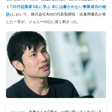
ト「
20代起業家3名に学ぶ 本には書かれない事業成功の秘
訣
」において、株式会社Azitの代表取締役・吉兼周優氏が発
した一言が、ジョニーの心に深く刺さった。
ジョニー
吉兼さんが「僕は、一緒に戦ってくれている