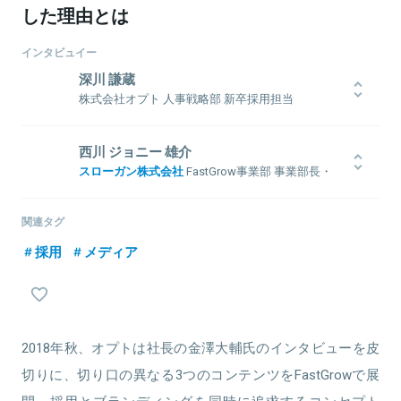
した理由とは
インタビュイー
深川 謙蔵
株式会社オプト 人事戦略部 新卒採用担当
西川 ジョニー 雄介
スローガン株式会社
FastGrow事業部 事業部長・
関連情報をみる
編集長
モバイルファクトリーに新卒入社。2012年12月、社員数3名のアッシ
関連タグ
ョンに入社。A/BテストツールVWOを活用したWebコンサル事業を
立ち上げ、同ツール開発インド企業との国内独占提携を実現。15年7
採用
メディア
月よりスローガンに参画後は、学生向けセミナー講師、外資コンサ
ル特化の就活メディアFactLogicの立ち上げを行う。17年2月より
FastGrowを構想し、現在は事業責任者兼編集長を務める。その事業
の一環として、テクノロジー領域で活躍中の起業家・経営層と、若
手経営人材をつなぐコミュニティマネジャーとしても活動中。
2018年秋、オプトは社長の金澤大輔氏のインタビューを皮
切りに、切り口の異なる3つのコンテンツをFastGrowで展