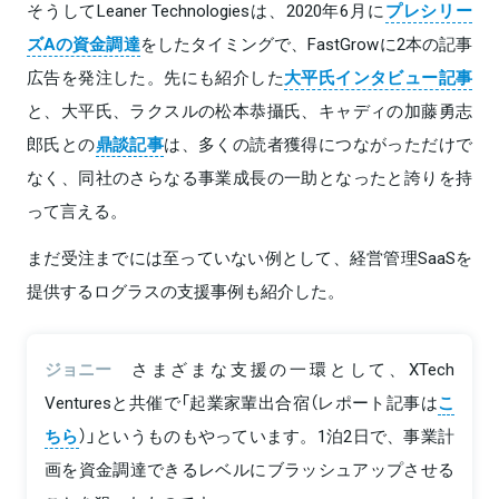
そうしてLeaner Technologiesは、2020年6月に
プレシリー
ズAの資金調達
をしたタイミングで、FastGrowに2本の記事
広告を発注した。先にも紹介した
大平氏インタビュー記事
と、大平氏、ラクスルの松本恭攝氏、キャディの加藤勇志
郎氏との
鼎談記事
は、多くの読者獲得につながっただけで
なく、同社のさらなる事業成長の一助となったと誇りを持
って言える。
まだ受注までには至っていない例として、経営管理SaaSを
提供するログラスの支援事例も紹介した。
ジョニー
さまざまな支援の一環として、XTech
Venturesと共催で「起業家輩出合宿（レポート記事は
こ
ちら
）」というものもやっています。1泊2日で、事業計
画を資金調達できるレベルにブラッシュアップさせる