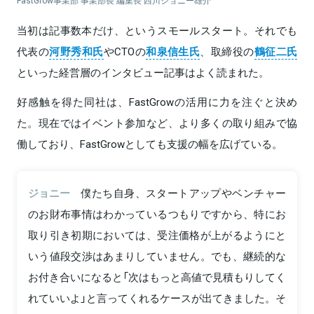
FastGrow事業部 事業部長 編集長 西川ジョニー雄介
当初は記事数本だけ、というスモールスタート。それでも
代表の
河野秀和氏
やCTOの
和泉信生氏
、取締役の
鶴征二氏
といった経営層のインタビュー記事はよく読まれた。
好感触を得た同社は、FastGrowの活用に力を注ぐと決め
た。現在ではイベント参加など、より多くの取り組みで協
働しており、FastGrowとしても支援の幅を広げている。
ジョニー
僕たち自身、スタートアップやベンチャー
のお財布事情はわかっているつもりですから、特にお
取り引き初期においては、受注価格が上がるようにと
いう値段交渉はあまりしていません。でも、継続的な
お付き合いになると「次はもっと高値で見積もりしてく
れていいよ」と言ってくれるケースが出てきました。そ