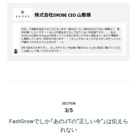
SECTION
3
/
5
FastGrowでしか「あのJTの“正しい今”」は伝えら
れない