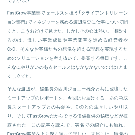
ですが（笑）」
FastGrow事業部でセールスを担う「クライアントリレーシ
関連情報をみる
ョン部門」でマネジャーを務める渡辺浩史に仕事について聞
くと、こうおどけて見せた。しかしその心は熱い。「相対す
るのは、激しい事業成長や事業変革を進める経営者や
CxO。そんなお客様たちの想像を超える理想を実現するた
めのソリューションを考え抜いて、提案する毎日です。こ
んなにやりがいのあるセールスはなかなかないのでは」とま
くし立てた。
そんな渡辺が、編集長の西川ジョニー雄介と共に登壇した
ミートアップのレポートを、今回はお届けする。あの急成
長スタートアップとの共創や、CxOとの生々しいやり取
り、そしてFastGrowだからできる価値提供の秘密などが披
露された。この記事を読んで、実名での紹介にも触れ、
FastGrow事業をより深く知ってほしい。末尾には、時間の