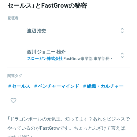
セールス」とFastGrowの秘密
登壇者
渡辺 浩史
2011年大手損害保険会社に入社。リテール/ホールセールスに従事
し、営業社員数千人の中で年間成績優秀者が選出される社長賞を受
西川 ジョニー 雄介
賞。組織規模、業界の異なる領域でのチャレンジを志し、2015年7月
スローガン株式会社
FastGrow事業部 事業部長・
に約50名規模であったスローガンに参画、新卒向けサービス
編集長
「Goodfind」のセールスに従事し、複数の企業様の採用支援を行う。
モバイルファクトリーに新卒入社。2012年12月、社員数3名のアッシ
チームリーダー、部門長を経て、2019年3月に全社横断にて営業戦略
関連タグ
ョンに入社。A/BテストツールVWOを活用したWebコンサル事業を
の構築、営業支援をミッションとした事業推進室を立ち上げ、室長
立ち上げ、同ツール開発インド企業との国内独占提携を実現。15年7
セールス
ベンチャーマインド
組織・カルチャー
に就任。クロスセル戦略の構築やハンズオン支援を中心に、
月よりスローガンに参画後は、学生向けセミナー講師、外資コンサ
FastGrowにも携わり、2020年3月よりFastGrowの営業責任者に就
ル特化の就活メディアFactLogicの立ち上げを行う。17年2月より
任。セールス組織の立ち上げ、組織化を推進しながら、大手企業か
FastGrowを構想し、現在は事業責任者兼編集長を務める。その事業
らベンチャー・スタートアップまで幅広い企業様へのご支援を行
の一環として、テクノロジー領域で活躍中の起業家・経営層と、若
う。
手経営人材をつなぐコミュニティマネジャーとしても活動中。
「ドラゴンボールの元気玉、知ってます？あれをビジネスで
やっているのがFastGrowです。ちょっとふざけて言えば、