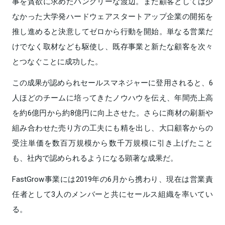
事を貪欲に求めたハングリーな渡辺。まだ顧客としては少
なかった大学発ハードウェアスタートアップ企業の開拓を
推し進めると決意してゼロから行動を開始。単なる営業だ
けでなく取材なども駆使し、既存事業と新たな顧客を次々
とつなぐことに成功した。
この成果が認められセールスマネジャーに登用されると、6
人ほどのチームに培ってきたノウハウを伝え、年間売上高
を約6億円から約8億円に向上させた。さらに商材の刷新や
組み合わせた売り方の工夫にも精を出し、大口顧客からの
受注単価を数百万規模から数千万規模に引き上げたこと
も、社内で認められるようになる顕著な成果だ。
FastGrow事業には2019年の6月から携わり、現在は営業責
任者として3人のメンバーと共にセールス組織を率いてい
る。