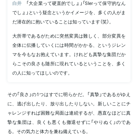
白井
「大企業って硬直的でしょ」「SIerって保守的なん
でしょ」という疑念というかイメージを、多くの人がま
だ潜在的に抱いていることは知っています（笑）。
大所帯であるがために突然変異は難しく、部分変異を
全体に伝播していくには時間がかかる、というジレン
マを今もなお抱えています。けれども真摯な集団だか
らこその良さも随所に現れているということを、多く
の人に知ってほしいのです。
その「良さ」の1つはすでに明らかだ。「真摯」であるがゆえ
に、逃げ出したり、放り出したりしない。新しいことにチ
ャレンジすれば困難な局面は連続するが、愚直なほどに真
摯な集団は、良くも悪くも撤退せずに「やりぬく」のであ
る。その気力と体力を兼ね備えている。