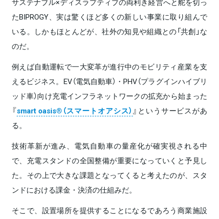
サステナブル×ディスラプティブの両利き経営へと舵を切っ
たBIPROGY、実は驚くほど多くの新しい事業に取り組んで
いる。しかもほとんどが、社外の知見や組織との「共創」な
のだ。
例えば自動運転で一大変革が進行中のモビリティ産業を支
えるビジネス。EV（電気自動車）・PHV（プラグインハイブリ
ッド車）向け充電インフラネットワークの拡充から始まった
『
smart oasis®（スマートオアシス）
』というサービスがあ
る。
技術革新が進み、電気自動車の量産化が確実視される中
で、充電スタンドの全国整備が重要になっていくと予見し
た。その上で大きな課題となってくると考えたのが、スタ
ンドにおける課金・決済の仕組みだ。
そこで、設置場所を提供することになるであろう商業施設