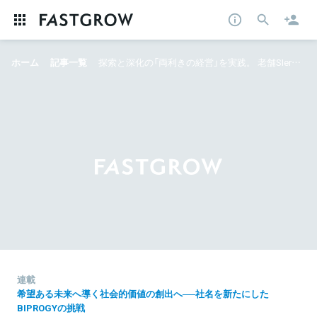
ホーム
記事一覧
探索と深化の「両利きの経営」を実践。 老舗SIerが実は超変革していた話──真摯×ディスラプティブに暴れてみないか？
連載
希望ある未来へ導く社会的価値の創出へ──社名を新たにした
BIPROGYの挑戦