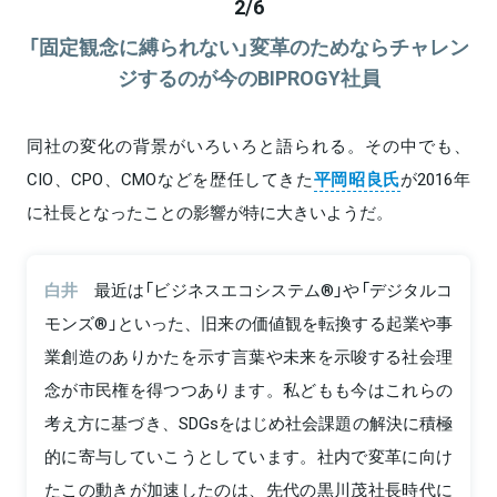
2
/
6
「固定観念に縛られない」変革のためならチャレン
ジするのが今のBIPROGY社員
同社の変化の背景がいろいろと語られる。その中でも、
CIO、CPO、CMOなどを歴任してきた
平岡昭良氏
が2016年
に社長となったことの影響が特に大きいようだ。
白井
最近は「ビジネスエコシステム®」や「デジタルコ
モンズ®」といった、旧来の価値観を転換する起業や事
業創造のありかたを示す言葉や未来を示唆する社会理
念が市民権を得つつあります。私どもも今はこれらの
考え方に基づき、SDGsをはじめ社会課題の解決に積極
的に寄与していこうとしています。社内で変革に向け
たこの動きが加速したのは、先代の黒川茂社長時代に