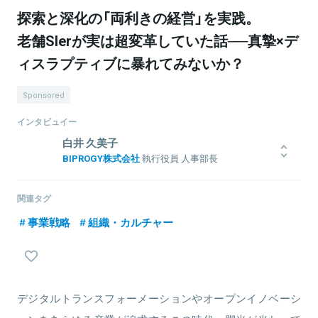
探索と深化の「両利きの経営」を実践。
老舗SIerが実は超変革していた話──真摯×デ
ィスラプティブに暴れてみないか？
Sponsored
インタビュイー
白井 久美子
BIPROGY株式会社
執行役員 人事部長
大学卒業後、新卒で日本ユニバック（現 日本ユニシス）入社。システ
ムエンジニアやプログラム&プロジェクトマネジャーとして実績を重
関連タグ
ねた後、各種ソリューション事業立ち上げの責任者や当時日本ユニ
事業戦略
組織・カルチャー
シスが注力していた「Microsoft.NET」関連SI事業を推進。その後グ
ループの教育事業子会社社長に。子会社経営改革を進めて本体に復
帰すると、働きながら大学院へ進み、企業革新のための戦略的なHR
マネジメントや経営・社会工学で工学博士号を取得。現在は、戦略
人事改革・組織風土改革およびイノベーティブ人財の獲得と育成を
担い、日本ユニシスのディスラプティブな側面を発信する役割にも
デジタルトランスフォーメーションやオープンイノベーシ
コミットしている。