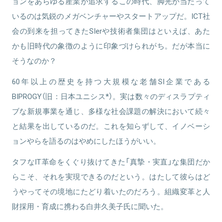
ョンをあらゆる産業が追求するこの時代、脚光が当たって
いるのは気鋭のメガベンチャーやスタートアップだ。ICT社
会の到来を担ってきたSIerや技術者集団はといえば、あた
関連情報をみる
かも旧時代の象徴のように印象づけられがち。だが本当に
そうなのか？
60年以上の歴史を持つ大規模な老舗SI企業である
BIPROGY（旧：日本ユニシス*）。実は数々のディスラプティ
ブな新規事業を通じ、多様な社会課題の解決において続々
と結果を出しているのだ。これを知らずして、イノベーシ
ョンやらを語るのはやめにしたほうがいい。
タフなIT革命をくぐり抜けてきた「真摯・実直」な集団だか
らこそ、それを実現できるのだという。はたして彼らはど
うやってその境地にたどり着いたのだろう。組織変革と人
財採用・育成に携わる白井久美子氏に聞いた。