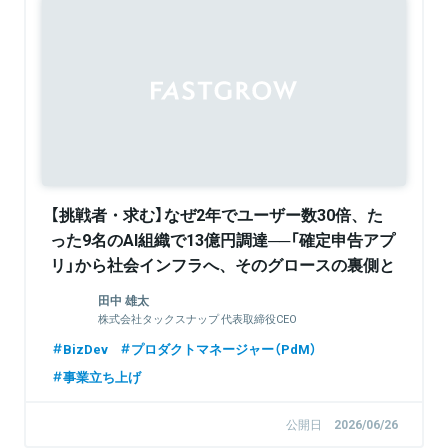
【挑戦者・求む】なぜ2年でユーザー数30倍、た
った9名のAI組織で13億円調達──「確定申告アプ
リ」から社会インフラへ、そのグロースの裏側と
は（特別イベントも同時企画！）
田中 雄太
株式会社タックスナップ 代表取締役CEO
BizDev
プロダクトマネージャー（PdM）
事業立ち上げ
公開日
2026/06/26