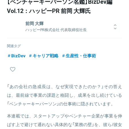
【ベンチャーキーパーソン名鑑】BizDev編
Vol.12：ハッピーPR 前岡 大輝氏
前岡 大輝
ハッピーPR株式会社 代表取締役社長
2015年にシナジーマーケティングへ新卒入社。関西・東海エリアを
中心に、電鉄業界、印刷業界向けの代理店営業、教育、人材、中食
関連タグ
業界をはじめとしたさまざまな業界のCRM案件に携わり、お客様の
BizDev
キャリア戦略
生産性・仕事術
Webマーケティング成果向上に貢献。2020年より金融機関（地方銀
行・信用金庫）を対象にしたセールスおよびデジタルマーケティング
のコンサルティングを担当し、2025年4月よりハッピーPR株式会社
の代表取締役社長に就任。また中小企業診断士としても活動中。
「あの会社の急成長は、なぜ実現できたのか？」その答え
は、最前線で事業の課題と格闘し、成果を出し続けている
関連情報をみる
「ベンチャーキーパーソン」の仕事術に隠されています。
本連載では、スタートアップやベンチャー企業が事業を伸
ばす上で避けて通れない具体的な「業務の壁」を、彼ら/彼女