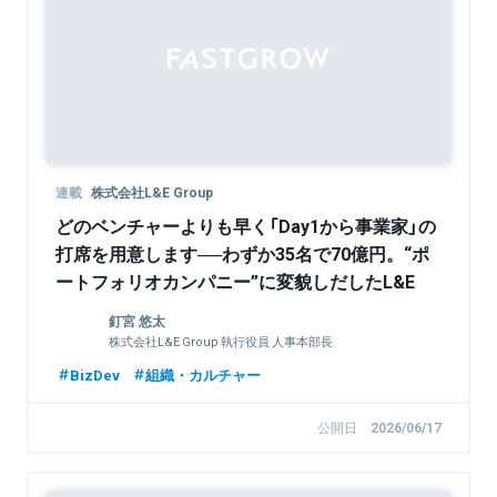
Sponsored
連載
株式会社L&E Group
どのベンチャーよりも早く「Day1から事業家」の
打席を用意します──わずか35名で70億円。“ポ
ートフォリオカンパニー”に変貌しだしたL&E
Groupの実態
釘宮 悠太
株式会社L&E Group 執行役員 人事本部長
BizDev
組織・カルチャー
公開日
2026/06/17