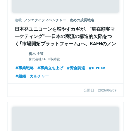
連載
ノンエクイティベンチャー、攻めの成長戦略
日本発ユニコーンを増やすカギが、“潜在顧客マ
ーケティング”──日本の商流の構造的欠陥をつ
く「市場開拓プラットフォーム」へ、KAENのノン
エクイティ戦略
梅木 主道
株式会社KAEN 取締役
事業戦略
事業立ち上げ
資金調達
BizDev
組織・カルチャー
公開日
2026/06/09
Sponsored