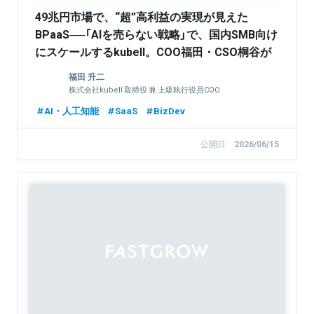
49兆円市場で、“超”高利益の実現が見えた
BPaaS──「AIを売らない戦略」で、国内SMB向け
にスケールするkubell。COO福田・CSO桐谷が
描く最新戦略に迫る
福田 升二
株式会社kubell 取締役 兼 上級執行役員COO
AI・人工知能
SaaS
BizDev
公開日
2026/06/15