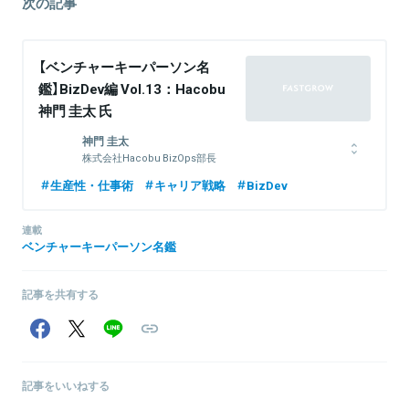
次の記事
【ベンチャーキーパーソン名
鑑】BizDev編 Vol.13：Hacobu
神門 圭太 氏
神門 圭太
株式会社Hacobu BizOps部長
新卒でIR支援会社に入社し法人営業を2年間経験。2018年にリクル
生産性・仕事術
キャリア戦略
BizDev
ートに転職し、HR事業におけるAIソリューション開発、新規SaaS
プロダクトのカスタマーサクセス立ち上げ、ビッグデータを活用し
連載
た新規事業開発を経験。2025年にHacobuに転職しビジネスオペレ
ベンチャーキーパーソン名鑑
ーション企画部部長に着任。
記事を共有する
関連情報をみる
記事をいいねする