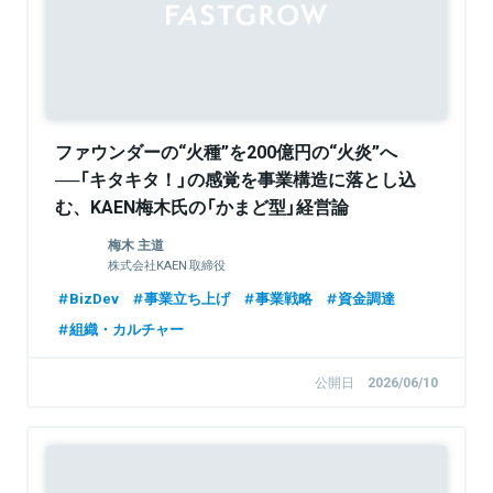
ファウンダーの“火種”を200億円の“火炎”へ
──「キタキタ！」の感覚を事業構造に落とし込
む、KAEN梅木氏の「かまど型」経営論
【FastGrowジョニーが聞く】
梅木 主道
株式会社KAEN 取締役
BizDev
事業立ち上げ
事業戦略
資金調達
組織・カルチャー
公開日
2026/06/10