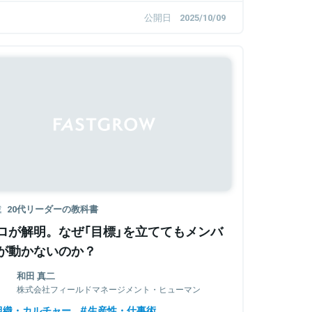
公開日
2025/10/09
載
20代リーダーの教科書
ロが解明。なぜ「目標」を立ててもメンバ
が動かないのか？
和田 真二
株式会社フィールドマネージメント・ヒューマン
リソース ディレクター
組織・カルチャー
生産性・仕事術