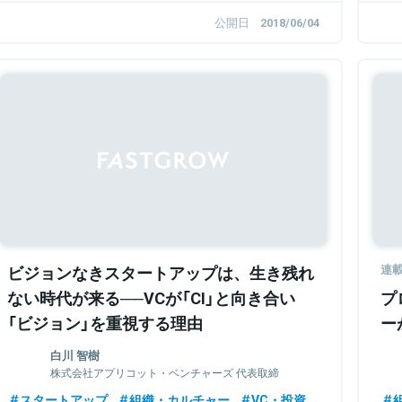
公開日
2018/06/04
ビジョンなきスタートアップは、生き残れ
連
ない時代が来る──VCが「CI」と向き合い
プ
「ビジョン」を重視する理由
ー
白川 智樹
株式会社アプリコット・ベンチャーズ 代表取締
役
スタートアップ
組織・カルチャー
VC・投資