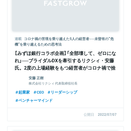
連載
コロナ禍の苦境を乗り越えた5人の経営者──未曽有の“危
機”を乗り越えるための思考法
【みずほ銀行コラボ企画】「全部壊して、ゼロにな
れ」──ブライダルDXを牽引するリクシィ・安藤
氏。2度の上場経験をもつ経営者がコロナ禍で捨
てたものは、セオリーと経験
安藤 正樹
株式会社リクシィ 代表取締役社長
起業家
CEO
リーダーシップ
ベンチャーマインド
公開日
2022/07/07