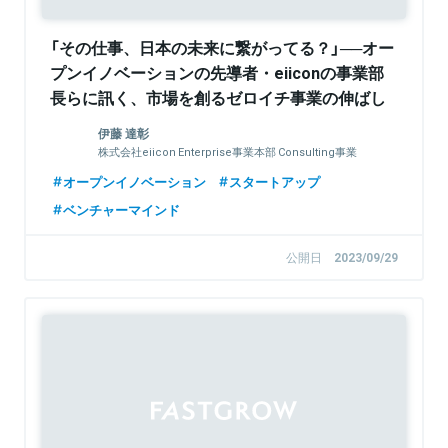
「その仕事、日本の未来に繋がってる？」──オー
プンイノベーションの先導者・eiiconの事業部
長らに訊く、市場を創るゼロイチ事業の伸ばし
方
伊藤 達彰
株式会社eiicon Enterprise事業本部 Consulting事業
部 部長、公共セクター事業本部 東海支援事業部 部長
オープンイノベーション
スタートアップ
ベンチャーマインド
公開日
2023/09/29
Sponsored