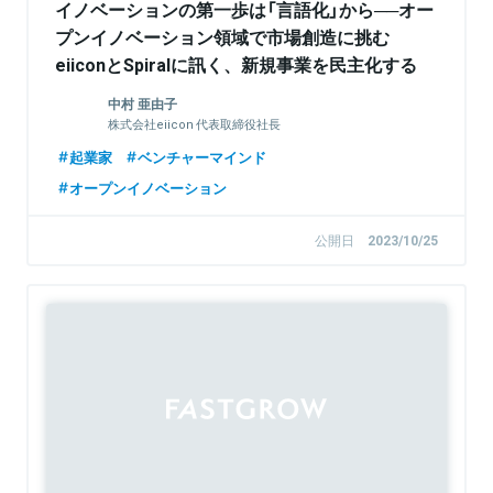
イノベーションの第一歩は「言語化」から──オー
プンイノベーション領域で市場創造に挑む
eiiconとSpiralに訊く、新規事業を民主化する
『Innovation as a Service』構想
中村 亜由子
株式会社eiicon 代表取締役社長
起業家
ベンチャーマインド
オープンイノベーション
公開日
2023/10/25
Sponsored