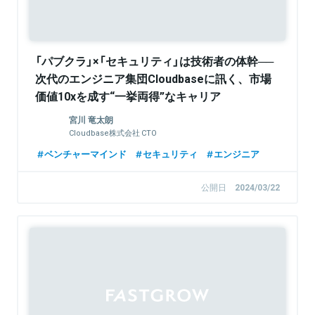
「パブクラ」×「セキュリティ」は技術者の体幹──
次代のエンジニア集団Cloudbaseに訊く、市場
価値10xを成す“一挙両得”なキャリア
宮川 竜太朗
Cloudbase株式会社 CTO
ベンチャーマインド
セキュリティ
エンジニア
公開日
2024/03/22
Sponsored