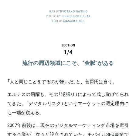
TEXT BY
RYOTARO WASHIO
PHOTO BY
SHINICHIRO FUJITA
EDIT BY
MASAKI KOIKE
SECTION
1
/
4
流行の周辺領域にこそ、“金脈”がある
「人と同じことをするのが嫌いだ」と、菅原氏は言う。
エルテスの飛躍も、その「逆張り」によって成し遂げてられ
てきた。「デジタルリスク」というマーケットの選定理由に
も一端が窺える。
2007年前後は、現在のデジタルマーケティング市場を牽引
する企業が、次々と設立されていた。モバイルSEO事業で