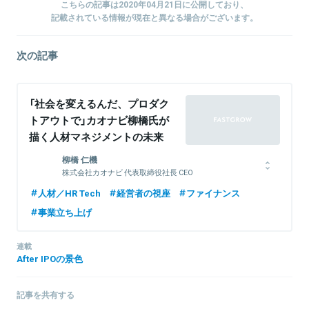
こちらの記事は2020年04月21日に公開しており、
記載されている情報が現在と異なる場合がございます。
次の記事
「社会を変えるんだ、プロダク
トアウトで」カオナビ柳橋氏が
描く人材マネジメントの未来
柳橋 仁機
株式会社カオナビ 代表取締役社長 CEO
東京理科大学大学院 基礎工学研究科電子応用工学専攻修了。2000
人材／HR Tech
経営者の視座
ファイナンス
年6月、アクセンチュア株式会社へ入社。教育機関や官公庁の業務
事業立ち上げ
改革プロジェクトにて、業務基盤の整備や大規模データベースシス
テムの開発業務に従事する。2008年5月に株式会社カオナビを設立
し、代表取締役へ就任。人事業務コンサルタントとして、クライア
連載
ントの人事制度の策定・業務フローの整備、人事システムの導入な
After IPOの景色
どを支援する。そして2012年4月より、顔写真を切り口とした人材
データベース「カオナビ」を開発し、クラウドサービスとして提供を
記事を共有する
開始する。