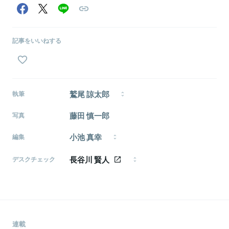
関連情報をみる
記事をいいねする
鷲尾 諒太郎
執筆
1990年生、富山県出身。早稲田大学文化構想学部卒。
藤田 慎一郎
写真
新卒で株式会社リクルートジョブズに入社し、新卒採
用などを担当。株式会社Loco Partnersを経て、フリ
小池 真幸
ーランスとして独立。複数の企業の採用支援などを行
編集
いながら、ライター・編集者としても活動。興味範囲
編集者・ライター（モメンタム・ホース所属）。
は音楽や映画などのカルチャーや思想・哲学など。趣
長谷川 賢人
『CAIXA』副編集長、『FastGrow』編集パートナー、グ
デスクチェック
味ははしご酒と銭湯巡り。
ロービス・キャピタル・パートナーズ編集パートナー
1986年生まれ、東京都武蔵野市出身。日本大学芸術学
など。 関心領域：イノベーション論、メディア論、情
部文芸学科卒。 「ライフハッカー［日本版］」副編集長、
報社会論、アカデミズム論、政治思想、社会思想など
「北欧、暮らしの道具店」を経て、2016年よりフリーラ
を行き来。
ンスに転向。 ライター／エディターとして、執筆、編
集、企画、メディア運営、モデレーター、音声配信な
ど活動中。
連載