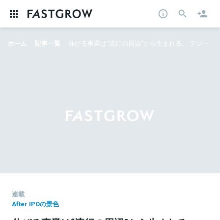
ホーム
記事一覧
伸びる事業は“流行の周辺”から生まれる。 デジタルリスク市場を開拓したエルテス、逆張りの経営戦略
連載
After IPOの景色