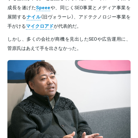
成長を遂げた
Speee
や、同じくSEO事業とメディア事業を
展開する
ナイル
（旧ヴォラーレ）、アドテクノロジー事業を
手がける
マイクロアド
が代表的だ。
しかし、多くの会社が商機を見出したSEOや広告運用に、
菅原氏はあえて手を出さなかった。