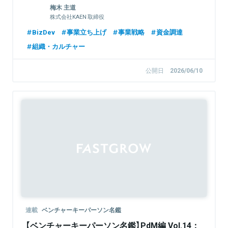
【FastGrowジョニーが聞く】
梅木 主道
株式会社KAEN 取締役
BizDev
事業立ち上げ
事業戦略
資金調達
組織・カルチャー
公開日
2026/06/10
連載
ベンチャーキーパーソン名鑑
【ベンチャーキーパーソン名鑑】PdM編 Vol.14：