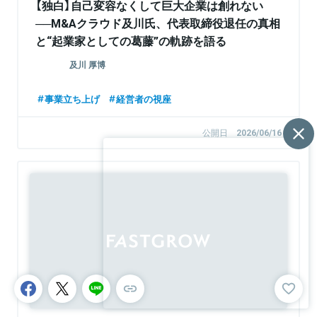
【独白】自己変容なくして巨大企業は創れない
──M&Aクラウド及川氏、代表取締役退任の真相
と“起業家としての葛藤”の軌跡を語る
及川 厚博
事業立ち上げ
経営者の視座
公開日
2026/06/16
Sponsored