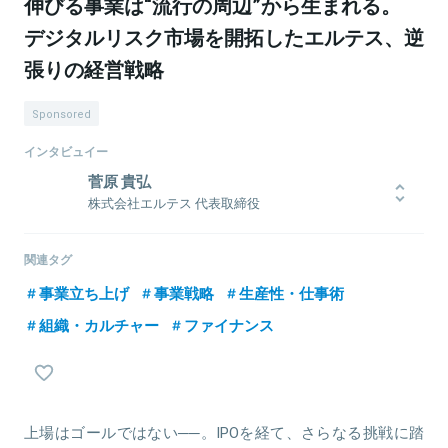
伸びる事業は“流行の周辺”から生まれる。
デジタルリスク市場を開拓したエルテス、逆
張りの経営戦略
Sponsored
インタビュイー
菅原 貴弘
株式会社エルテス 代表取締役
東京大学在学中の2004年にエルテスを創業。インターネット掲示
板、ブログ、SNSなど新しいテクノロジーが生まれるたびに、その
関連タグ
反動で発生するトラブルに着目し、デジタルリスク事業に取り組
事業立ち上げ
事業戦略
生産性・仕事術
む。2016年11月に東証マザーズ上場。また、リスク情報分析と危機
対応支援を行うAIセキュリティ事業を手がける戦略子会社を2017年
組織・カルチャー
ファイナンス
に設立するなど、リスク検知に特化したビッグデータ解析ソリュー
ションを提供する事業領域を拡大させている。
上場はゴールではない──。IPOを経て、さらなる挑戦に踏
関連情報をみる