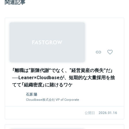
関連記事
でのサービス導入を進め、累計13.9億円の資金調達を実施。2023年
にはForbes 30 Under 30 Asia、Forbes 30 Under 30 Japanに選出
される。
関連情報をみる
「離職は“新陳代謝”でなく、“経営資産の喪失”だ」
──Leaner×Cloudbaseが、短期的な大量採用を捨
てて「組織密度」に賭けるワケ
石原 陽
Cloudbase株式会社 VP of Corporate
公開日
2026.01.16