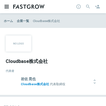
ホーム
企業一覧
Cloudbase株式会社
Cloudbase株式会社
代表者
岩佐 晃也
Cloudbase株式会社
代表取締役
1996年生まれ。10歳からプログラミングをはじめ、特にセキュリテ
ィ関連に興味をもつ。学生時代からさまざまなサービスを開発し、
京都大学工学部情報学科在籍時の2019年11月にLevetty（現・
Cloudbase）を創業し、現職。現在ではスズキをはじめとした大企業