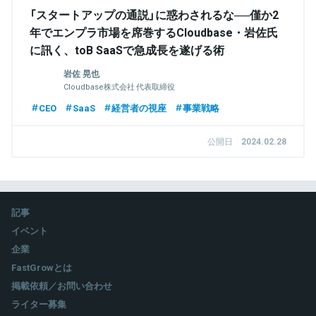
「スタートアップの通説」に惑わされるな──僅か2
年でエンプラ市場を席巻するCloudbase・岩佐氏
に訊く、toB SaaSで急成長を遂げる術
岩佐 晃也
Cloudbase株式会社 代表取締役
CEO
SaaS
経営者の視座
事業戦略
公開日
2024.02.28
記事
イベント
企業
FastGrowとは
掲載依頼／お問い合わせ
ライター募集