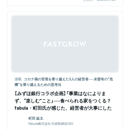
Sponsored
連載
コロナ禍の苦境を乗り越えた5人の経営者──未曽有の“危
機”を乗り越えるための思考法
【みずほ銀行コラボ企画】「事業はなによりま
ず、“楽しむ”こと」──食べられる家をつくる？
fabula・町田氏が感じた、経営者が大事にした
い、たった一つのこと
町⽥ 紘太
fabula株式会社 代表取締役CEO