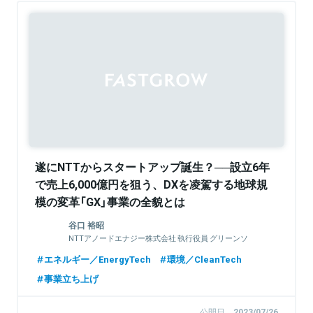
Sponsored
遂にNTTからスタートアップ誕生？──設立6年
で売上6,000億円を狙う、DXを凌駕する地球規
模の変革「GX」事業の全貌とは
谷口 裕昭
NTTアノードエナジー株式会社 執行役員 グリーンソ
リューション本部長
エネルギー／EnergyTech
環境／CleanTech
事業立ち上げ
公開日
2023/07/26