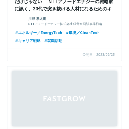
だけじゃない──NTTアノードエナジーの戦略家
に訊く、20代で突き抜ける人材になるためのキ
ャリア論
川野 孝太郎
NTTアノードエナジー株式会社 経営企画部 事業戦略
部門 課長/財務部 課長
エネルギー／EnergyTech
環境／CleanTech
キャリア戦略
就職活動
公開日
2023/09/25