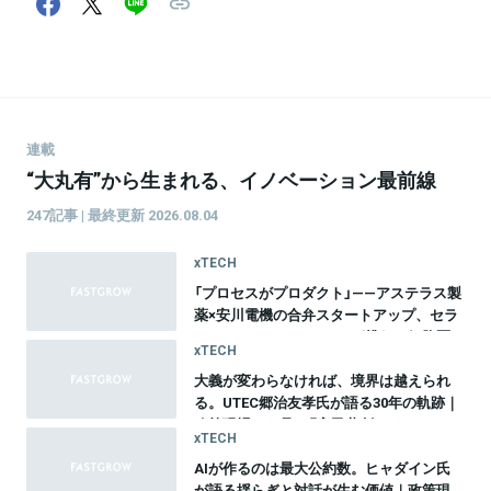
連載
“大丸有”から生まれる、イノベーション最前線
247記事 | 最終更新 2026.08.04
xTECH
「プロセスがプロダクト」——アステラス製
薬×安川電機の合弁スタートアップ、セラ
ファ・バイオサイエンスが挑む、細胞医
xTECH
療20年間のものづくり革命
大義が変わらなければ、境界は越えられ
る。UTEC郷治友孝氏が語る30年の軌跡｜
政策現場から見る『官民共創のイノベーシ
xTECH
ョン』vol.10
AIが作るのは最大公約数。ヒャダイン氏
が語る揺らぎと対話が生む価値｜政策現