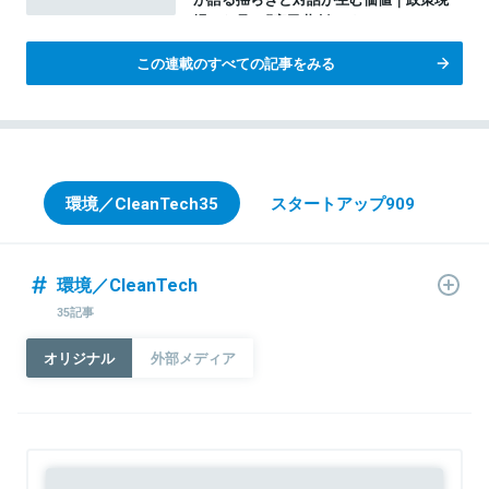
場から見る『官民共創のイノベーション』
総集編
この連載のすべての記事をみる
環境／CleanTech
35
スタートアップ
909
環境／CleanTech
35記事
オリジナル
外部メディア