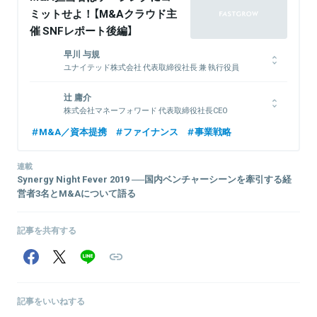
ミットせよ！【M&Aクラウド主
催 SNFレポート後編】
早川 与規
ユナイテッド株式会社 代表取締役社長 兼 執行役員
早稲田大学政治経済学部卒業後、1992年、株式会社博報堂入社（営
辻 庸介
業職）。1998年、米国シラキュース大学経営大学院に私費留学。
株式会社マネーフォワード 代表取締役社長CEO
1999年、株式会社サイバーエージェント常務取締役。2000年、同
社取締役副社長兼COOを務める。2004年にモバイルサービスを展
京都大学農学部を卒業後、ペンシルバニア大学ウォートン校MBA修
M&A／資本提携
ファイナンス
事業戦略
開する株式会社インタースパイアを設立、代表取締役社長CEOに就
了。ソニー株式会社、マネックス証券株式会社を経て、2012年に株
任。2009年、株式会社エルゴ・ブレインズと合併し、株式会社スパ
式会社マネーフォワードを設立。新経済連盟 幹事、シリコンバレ
イア代表取締役社長CEOに就任。2012年12月モーションビート株
連載
ー・ジャパン・プラットフォーム エグゼクティブ・コミッティー、
Synergy Night Fever 2019 ──国内ベンチャーシーンを牽引する経
式会社（現ユナイテッド株式会社）と合併、ユナイテッド株式会社代
経済同友会 第1期ノミネートメンバー。
営者3名とM&Aについて語る
表取締役会長CEOを経て、2020年6月より代表取締役社長 兼 執行
役員に就任（現任）。
記事を共有する
関連情報をみる
関連情報をみる
記事をいいねする