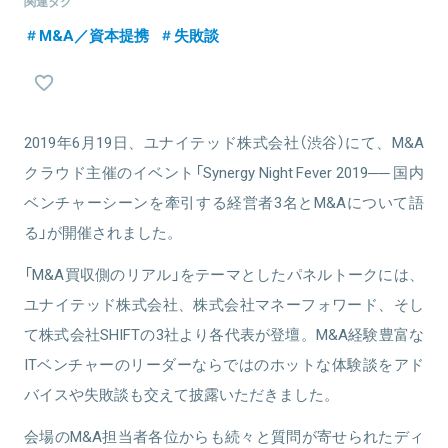
関連タグ
め、更なる事業拡大を意欲的に進める。
円規模まで成長。別の事業に集中するため、2015年に同事業を数億
関連情報をみる
M&A／資本提携
失敗談
円で事業譲渡。その際の売却価格や買い手探しの苦労などから課題
意識を覚え、株式会社M&Aクラウドを設立。2026年4月まで代表取
締役としてグロースを牽引し、退任。2019年にForbes NEXT
UNDER 30選出。
関連情報をみる
2019年6月19日、ユナイテッド株式会社（渋谷）にて、M&A
クラウド主催のイベント「Synergy Night Fever 2019── 国内
ベンチャーシーンを牽引する経営者3名とM&Aについて語
関連情報をみる
る」が開催されました。
「M&A買収側のリアル」をテーマとしたパネルトークには、
ユナイテッド株式会社、株式会社マネーフォワード、そし
て株式会社SHIFTの3社より各代表が登壇。M&A経験豊富な
ITベンチャーのリーダーならではのホットな体験談をアド
バイスや失敗談も交えて披露いただきました。
会場のM&A担当者各位からも続々と質問が寄せられたディ