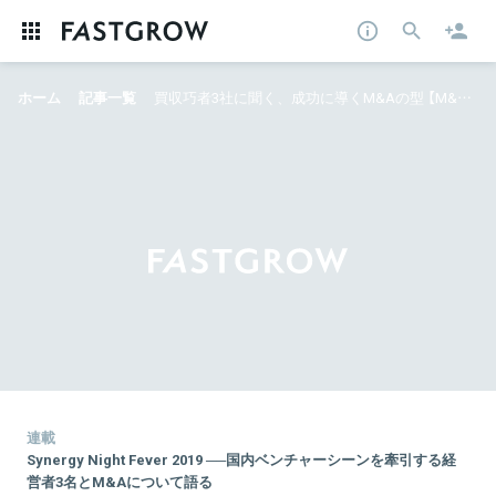
ホーム
記事一覧
買収巧者3社に聞く、成功に導くM&Aの型 【M&Aクラウド主催 SNFレポート前編】
連載
Synergy Night Fever 2019 ──国内ベンチャーシーンを牽引する経
営者3名とM&Aについて語る