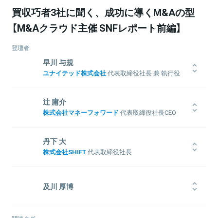
買収巧者3社に聞く、成功に導くM&Aの型
【M&Aクラウド主催 SNFレポート前編】
登壇者
早川 与規
ユナイテッド株式会社
代表取締役社長 兼 執行役
員
早稲田大学政治経済学部卒業後、1992年、株式会社博報堂入社（営業
辻 庸介
職）。1998年、米国シラキュース大学経営大学院に私費留学。1999
株式会社マネーフォワード
代表取締役社長CEO
年、株式会社サイバーエージェント常務取締役。2000年、同社取締
役副社長兼COOを務める。2004年にモバイルサービスを展開する株
京都大学農学部を卒業後、ペンシルバニア大学ウォートン校MBA修
式会社インタースパイアを設立、代表取締役社長CEOに就任。2009
了。ソニー株式会社、マネックス証券株式会社を経て、2012年に株
丹下 大
年、株式会社エルゴ・ブレインズと合併し、株式会社スパイア代表
式会社マネーフォワードを設立。新経済連盟 幹事、シリコンバレ
株式会社SHIFT
代表取締役社長
取締役社長CEOに就任。2012年12月モーションビート株式会社（現ユ
ー・ジャパン・プラットフォーム エグゼクティブ・コミッティー、
ナイテッド株式会社）と合併、ユナイテッド株式会社代表取締役会長
経済同友会 第1期ノミネートメンバー。
1974年広島県に生まれる。2000年京都大学大学院 工学研究科機械物
CEOを経て、2020年6月より代表取締役社長 兼 執行役員に就任（現
理工学修了。株式会社インクス（現 SOLIZE株式会社）に入社。たった
任）。
及川 厚博
3名のコンサルティング部門を、5年で50億、140人のコンサルティン
グ部隊に成長させ、コンサルティング部門を牽引。2005年9月、コン
サルティング部門マネージャーを経て、株式会社SHIFTを設立。代
大学在学中にマクロパス株式会社を創業。東南アジアの開発拠点を
関連情報をみる
表取締役に就任。2014年11月に、東証マザーズ上場。海外展開も含
中心としたオフショアでのアプリ開発事業を展開し、4年で年商数億