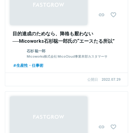
目的達成のためなら、降格も厭わない
──Micoworks石杉聡一郎氏の“エースたる所以”
石杉 聡一郎
Micoworks株式会社 MicoCloud事業本部カスタマーサ
クセス エンタープライズチームリーダー
生産性・仕事術
公開日
2022.07.29