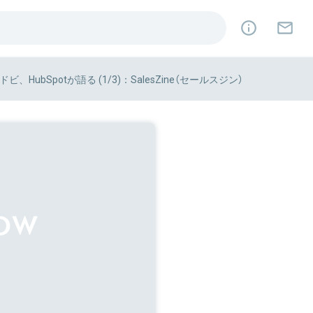
ubSpotが語る (1/3)：SalesZine（セールスジン）