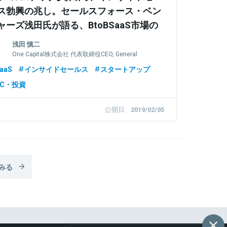
ス勃興の兆し。セールスフォース・ベン
ャーズ浅田氏が語る、BtoBSaaS市場の
望
浅田 慎二
One Capital株式会社 代表取締役CEO, General
Partner
aaS
インサイドセールス
スタートアップ
VC・投資
公開日
2019/02/05
みる