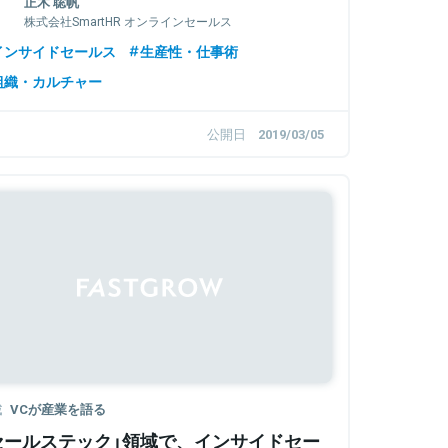
正木 聡帆
株式会社SmartHR オンラインセールス
インサイドセールス
生産性・仕事術
組織・カルチャー
公開日
2019/03/05
載
VCが産業を語る
セールステック」領域で、インサイドセー