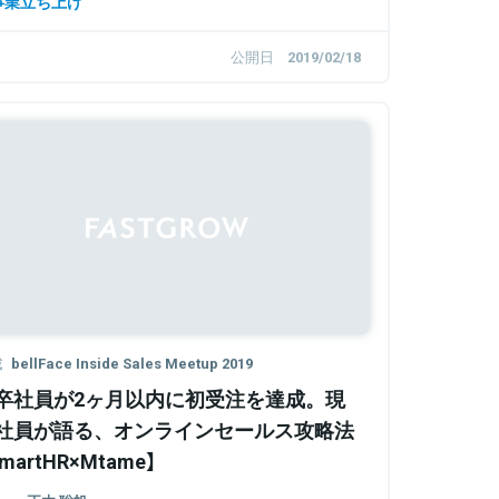
事業立ち上げ
公開日
2019/02/18
載
bellFace Inside Sales Meetup 2019
卒社員が2ヶ月以内に初受注を達成。現
社員が語る、オンラインセールス攻略法
martHR×Mtame】