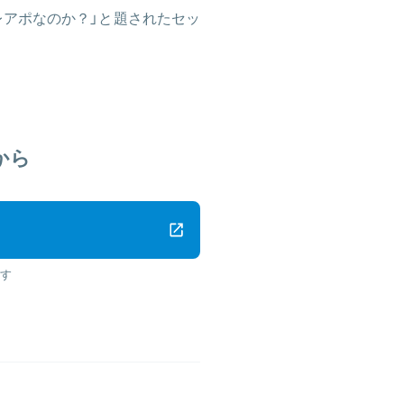
レアポなのか？」と題されたセッ
から
す