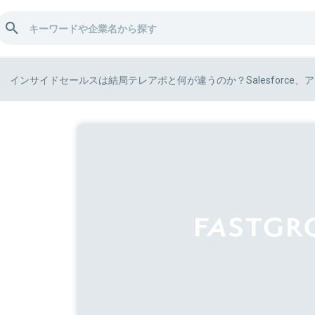
インサイドセールスは結局テレアポと何が違うのか？Salesforce、アドビ、H