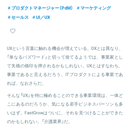
Webディレクションを経験した後、ライフエンディングプラットフ
画設計を担当。
ォームを構築する株式会社よりそうに入社。チームリーダーとして
プロダクトマネージャー（PdM）
マーケティング
関連情報をみる
マーケティング戦略の策定やサイトリニューアルのPM、オウンドメ
セールス
UI／UX
ディアの立ち上げ、インハウスによる運用型広告の運用を推進。
2021年3月にRehabにジョインし、現在はマーケティング部の責任者
関連情報をみる
として戦略策定・推進実行を担当。
UXという言葉に触れる機会が増えている。DXとは異なり、
「単なるバズワード」と切って捨てるようでは、事業家とし
関連情報をみる
て失格の烙印を押されるかもしれない。UXとはすなわち、
事業であると言えるだろう。ITプロダクトによる事業であ
れば、なおさらだ。
そんな「UX」を特に極めることのできる事業環境は、一体ど
こにあるのだろうか、気になる若手ビジネスパーソンも多
いはず。FastGrowはついに、それを見つけることができた
のかもしれない。「介護業界」だ。