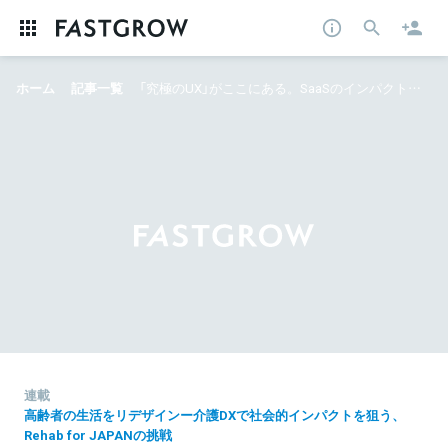
ホーム
記事一覧
「究極のUX」がここにある。SaaSのインパクトは、介護業界でこそ特に大きくなる3つの理由を、Rehab for JAPANに聞く
連載
高齢者の生活をリデザインー介護DXで社会的インパクトを狙う、
Rehab for JAPANの挑戦