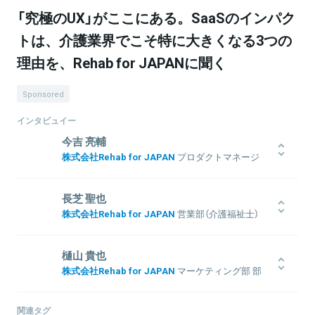
「究極のUX」がここにある。SaaSのインパク
トは、介護業界でこそ特に大きくなる3つの
理由を、Rehab for JAPANに聞く
Sponsored
インタビュイー
今吉 亮輔
株式会社Rehab for JAPAN
プロダクトマネージ
ャー
株式会社リクルートに入社後、エンジニアとして、新規サービス立
長芝 聖也
ち上げを担当。その後、『ポンパレ』や『海外版AirREGI』、
株式会社Rehab for JAPAN
営業部（介護福祉士）
『SUUMO』のUXデザイン・プロダクトマネージャーとして、新規立
ち上げからグロースまで幅広く経験。その後、PayPay株式会社に
中学校の教員を経て、介護業界に転職。デイサービス、介護老人福
て、商品企画を担当。2021年9月にRehab for JAPANにジョイン
祉施設、急性期病院等において、介護スタッフとして従事。2019年
樋山 貴也
し、現在はプロダクトマネージャーとして新規サービスの戦略策
11月よりRehabにジョインし、Customer success部を経て、現在
株式会社Rehab for JAPAN
マーケティング部 部
定・UI／UXを担当。
は営業部にて全国のデイサービスと向き合い、各事業所が抱える課
長
題の把握、リハプランを通じた解決策の提示、業務プロセスの改善
ライフスタイル系メディアを運営するカウモ株式会社にて、SEOや
提案を行うかたわら、営業部における行動管理・レポートなどの企
関連タグ