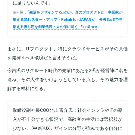
に足りないんです。
※引用：
「生活をデザインする」のが、真のプロダクトだ！事業家が
集まる隠れスタートアップ・Rehab for JAPANが、介護SaaSで見
据える勝ち筋を創業代表・大久保に聞く | FastGrow
まさに、ITプロダクト、特にクラウドサービスがその真価
を発揮すべき環境だと言えそうだ。
今吉氏のリクルート時代の先輩にあたる2氏が経営陣に名を
連ね、その人生をかけようとしている点も、その魅力を理
解する材料になる。
取締役副社長COO 池上晋介氏：社会インフラやITの導
入が不十分すぎる状況で、高齢者の生活には選択肢が
少ない。（中略）UXデザインの分野が強みである自分に