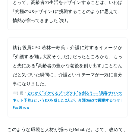
とって、高齢者の生活をデザインすることは、いわば
「究極のUXデザイン」に挑戦することのように思えて、
情熱が宿ってきました（笑）。
執行役員CPO 若林一寿氏：介護に対するイメージが
「介護する側は大変そう」だけだったところから、もっ
と先にある「高齢者の豊かな老後を創り出す」ことなん
だと気づいた瞬間に、介護というテーマが一気に自分
事になりました。
※引用：
とにかく“イケてるプロダクト”を創ろう──「美容サロンの
ネット予約」というDXを成した2人が、介護SaaSで躍動するワケ |
FastGrow
このような環境と人材が揃ったRehabだ。さて、改めて、