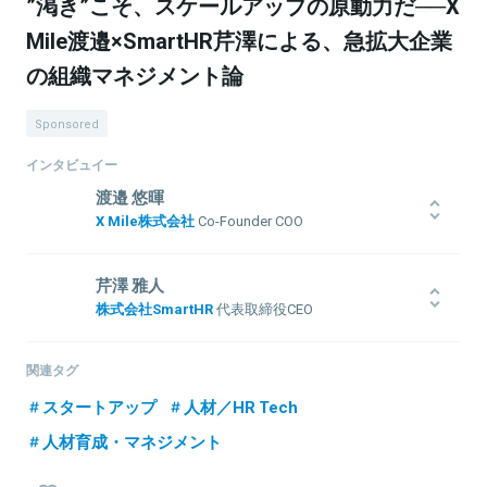
”渇き”こそ、スケールアップの原動力だ──X
Mile渡邉×SmartHR芹澤による、急拡大企業
の組織マネジメント論
Sponsored
インタビュイー
渡邉 悠暉
X Mile株式会社
Co-Founder COO
国際基督教大学(ICU)在学中に、人材系大手エン・ジャパンの新規事
業企画にてHRtech(SaaS)の企画開発・営業を担当。その後、
芹澤 雅人
HRtechスタートアップで、営業兼キャリアコンサルタントに従事。
株式会社SmartHR
代表取締役CEO
全社MVPを獲得。2018年7月に株式会社ネクストビートでメディア
事業・人材支援事業の2つの新規事業を経て、2019年8月よりX Mile
2016年、SmartHR入社。2017年にVPoEに就任、開発業務のほか、
株式会社のCo-Founder COOとしてのキャリアをスタート。
エンジニアチームのビルディングとマネジメントを担当する。2019
関連タグ
年以降、CTOとしてプロダクト開発・運用に関わるチーム全体の最
スタートアップ
人材／HR Tech
適化やビジネスサイドとの要望調整も担う。2020年取締役に就任。
2022年1月より現職。
人材育成・マネジメント