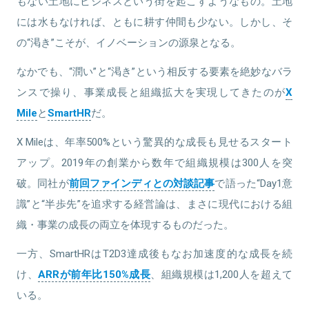
もない土地にビジネスという街を起こすようなもの。土地
には水もなければ、ともに耕す仲間も少ない。しかし、そ
の“渇き”こそが、イノベーションの源泉となる。
なかでも、“潤い”と“渇き”という相反する要素を絶妙なバラ
ンスで操り、事業成長と組織拡大を実現してきたのが
X
Mile
と
SmartHR
だ。
X Mileは、年率500%という驚異的な成長も見せるスタート
アップ。2019年の創業から数年で組織規模は300人を突
破。同社が
前回ファインディとの対談記事
で語った“Day1意
識”と“半歩先”を追求する経営論は、まさに現代における組
織・事業の成長の両立を体現するものだった。
一方、SmartHRはT2D3達成後もなお加速度的な成長を続
け、
ARRが前年比150%成長
、組織規模は1,200人を超えて
いる。