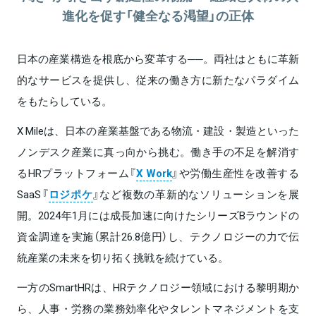
進化を促す「健全なる渇望」の正体
日本の産業構造を根底から変革する──。両社はともに革新
的なサービスを提供し、従来の働き方に新たなパラダイム
をもたらしている。
X Mileは、日本の産業基盤である物流・建設・製造といった
ノンデスク産業に真っ向から挑む。働き手の不足を解消す
るHRプラットフォーム『
X Work
』や労働生産性を改善する
SaaS『
ロジポケ
』など複数の革新的なソリューションを展
開。2024年1月には成長加速に向けたシリーズBラウンドの
資金調達を実施（累計26.8億円）し、テクノロジーの力で伝
統産業の未来を切り拓く挑戦を続けている。
一方のSmartHRは、HRテクノロジー領域における黎明期か
ら、人事・労務の業務効率化やタレントマネジメントを支