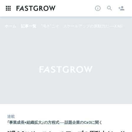
ホーム
記事一覧
”渇き”こそ、スケールアップの原動力だ──X Mile渡邉×SmartHR芹澤による、急拡大企業の組織マネジメント論
連載
「事業成長×組織拡大」の方程式──話題企業のCxOに聞く