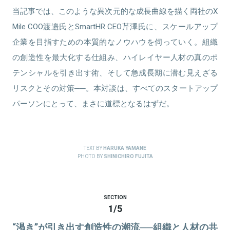
当記事では、このような異次元的な成長曲線を描く両社のX
Mile COO渡邉氏とSmartHR CEO芹澤氏に、スケールアップ
企業を目指すための本質的なノウハウを伺っていく。組織
の創造性を最大化する仕組み、ハイレイヤー人材の真のポ
テンシャルを引き出す術、そして急成長期に潜む見えざる
リスクとその対策──。本対談は、すべてのスタートアップ
パーソンにとって、まさに道標となるはずだ。
TEXT BY
HARUKA YAMANE
PHOTO BY
SHINICHIRO FUJITA
SECTION
1
/
5
“渇き”が引き出す創造性の潮流──組織と人材の共