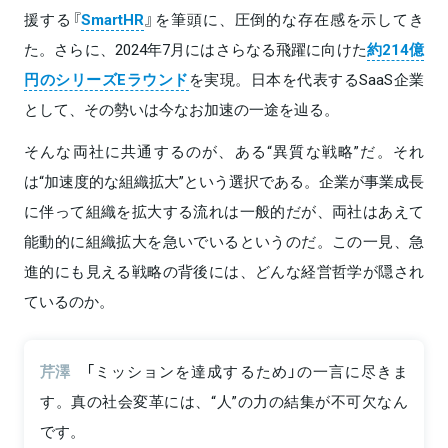
援する『
SmartHR
』を筆頭に、圧倒的な存在感を示してき
た。さらに、2024年7月にはさらなる飛躍に向けた
約214億
円のシリーズEラウンド
を実現。日本を代表するSaaS企業
として、その勢いは今なお加速の一途を辿る。
そんな両社に共通するのが、ある“異質な戦略”だ。それ
は“加速度的な組織拡大”という選択である。企業が事業成長
に伴って組織を拡大する流れは一般的だが、両社はあえて
能動的に組織拡大を急いでいるというのだ。この一見、急
進的にも見える戦略の背後には、どんな経営哲学が隠され
ているのか。
芹澤
「ミッションを達成するため」の一言に尽きま
す。真の社会変革には、“人”の力の結集が不可欠なん
です。