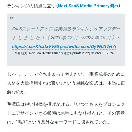
ランキングの頂点に立つ（
Next SaaS Media Primary調べ
）。
SaaSスタートアップ 従業員数ランキングをアップデー
トしました！（2023年12月⇒2024年10月）…
https://t.co/KfcxtxVVE0
pic.twitter.com/Oy9N2IVH7i
— 早船 明夫 | Next SaaS Media Primary 運営 (@CraftData2)
October 18, 2024
しかし、ここで立ち止まって考えたい。「事業成長のために
人材を大量採用すれば良い」という単純な図式は、本当に正
解なのか。
芹澤氏は鋭い指摘を投げかける。「いつでも人をプロジェク
トにアサインできる状態は悪手にもなり得る」と。その真意
は、“渇き”という意外なキーワードに隠されていた。