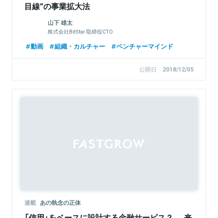
目線”の事業拡大法
山下 雄太
株式会社BitStar 取締役CTO
動画
組織・カルチャー
ベンチャーマインド
公開日
2018/12/05
連載
あの執念の正体
「信用」をベースに設計する金融サービス？──来