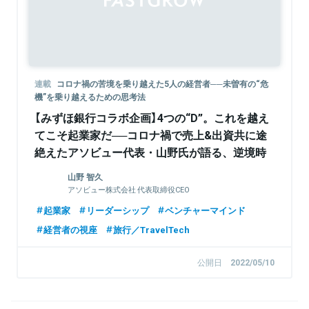
連載
コロナ禍の苦境を乗り越えた5人の経営者──未曽有の“危
機”を乗り越えるための思考法
【みずほ銀行コラボ企画】4つの“D”。これを越え
てこそ起業家だ──コロナ禍で売上&出資共に途
絶えたアソビュー代表・山野氏が語る、逆境時
のリーダーシップとは
山野 智久
アソビュー株式会社 代表取締役CEO
起業家
リーダーシップ
ベンチャーマインド
経営者の視座
旅行／TravelTech
公開日
2022/05/10