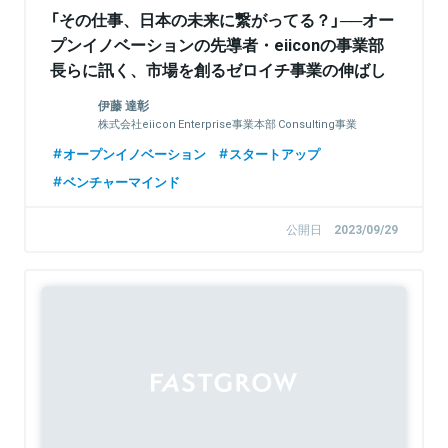
「その仕事、日本の未来に繋がってる？」──オー
プンイノベーションの先導者・eiiconの事業部
長らに訊く、市場を創るゼロイチ事業の伸ばし
方
伊藤 達彰
株式会社eiicon Enterprise事業本部 Consulting事業
部 部長、公共セクター事業本部 東海支援事業部 部長
オープンイノベーション
スタートアップ
ベンチャーマインド
公開日
2023/09/29