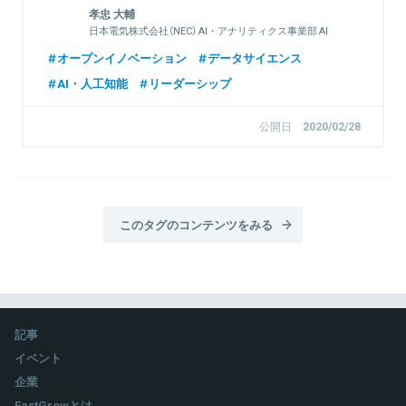
孝忠 大輔
日本電気株式会社（NEC） AI・アナリティクス事業部 AI
人材育成センター センター長
オープンイノベーション
データサイエンス
AI・人工知能
リーダーシップ
公開日
2020/02/28
このタグのコンテンツをみる
記事
イベント
企業
FastGrowとは