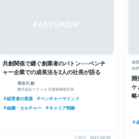
Sponsored
共創関係で継ぐ創業者のバトン──ベンチ
連
ロ
ャー企業での成長法を2人の社長が語る
開
長谷川 創
ケ
株式会社ベクトル 代表取締役社長
略
経営者の視座
ベンチャーマインド
組織・カルチャー
キャリア戦略
金
公開日
2021/02/25