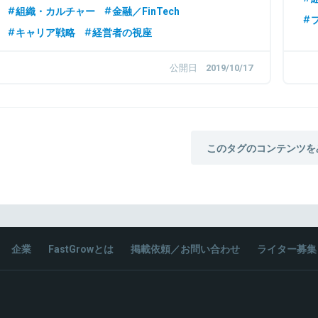
組織・カルチャー
金融／FinTech
キャリア戦略
経営者の視座
公開日
2019/10/17
このタグのコンテンツを
企業
FastGrowとは
掲載依頼／お問い合わせ
ライター募集