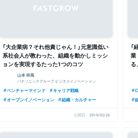
「大企業病？それ他責じゃん！」元意識低い
「
系社会人が教わった、組織を動かしミッシ
業
ョンを実現するたった1つのコツ
る
山本 祥馬
パナソニックグループ ビジネスイノベーション
本部 事業戦略センター イノベーション戦略企
ベンチャーマインド
キャリア戦略
C
画部
オープンイノベーション
組織・カルチャー
公開日
2019/02/26