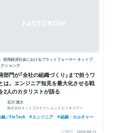
Sponsored
載
信用経済社会におけるプラットフォーマー ネットプ
テクションズ
発部門が「全社の組織づくり」まで担うワ
とは。エンジニア知見を最大化させる戦
を2人のカタリストが語る
石川 清大
株式会社ネットプロテクションズ ビジネスアー
キテクトグループ カタリスト
融／FinTech
エンジニア
組織・カルチャー
公開日
2020/08/13