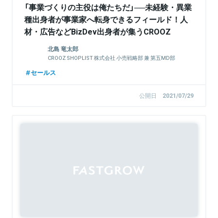
「事業づくりの主役は俺たちだ」──未経験・異業
種出身者が事業家へ転身できるフィールド！人
材・広告などBizDev出身者が集うCROOZ
SHOPLISTの“営業職”とは
北島 竜太郎
CROOZ SHOPLIST 株式会社 小売戦略部 兼 第五MD部
部長
セールス
公開日
2021/07/29