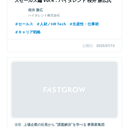
ズセールス編 Vol.4：ハイタレント 桜井 勝広氏
桜井 勝広
ハイタレント株式会社
セールス
人材／HR Tech
生産性・仕事術
キャリア戦略
公開日
2025/07/15
Sponsored
連載
上場企業の社長から “課題解決”を学べる 事業家集団