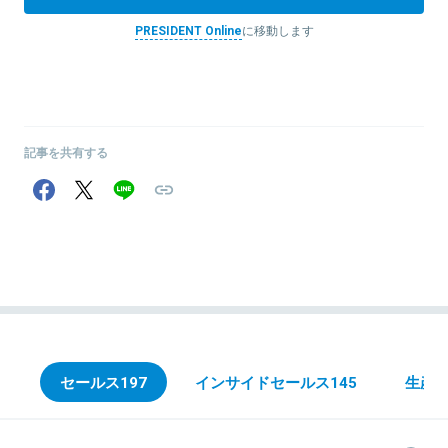
PRESIDENT Online
に移動します
記事を共有する
セールス
197
インサイドセールス
145
生産