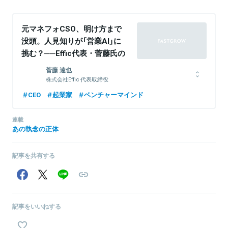
元マネフォCSO、明け方まで
没頭。人見知りが「営業AI」に
挑む？──Effic代表・菅藤氏の
ものづくり哲学
菅藤 達也
株式会社Effic 代表取締役
マクロミル経営企画を経て、2012年12月に1社目のクラビスを創業
CEO
起業家
ベンチャーマインド
し、会計業界向けSaaSを開発。業界シェアNo.1。
2017年11月にクラビスをマネーフォワードに売却。2017年12月に
連載
マネーフォワードの執行役員に就任。2020年7月にCSOに就任し、
あの執念の正体
M&A、海外戦略、個人向け資産管理事業などを統括。2022年11月
に役員を退任後、2023年1月にEfficを創業。
記事を共有する
関連情報をみる
記事をいいねする