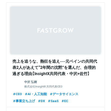
Sponsored
売上を追うな、熱狂を追え──元ベインの共同代
表2人があえて“2年間の沈黙”を選んだ、合理的
過ぎる理由【InsightX共同代表・中沢×佐竹】
中沢 弘樹
株式会社InsightX 共同代表CEO
CEO
AI・人工知能
データサイエンス
事業立ち上げ
DX
SaaS
EC