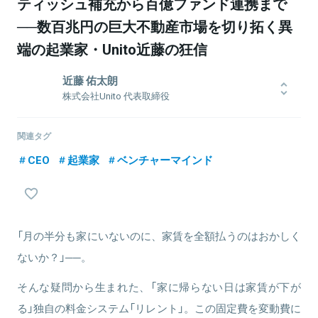
ティッシュ補充から百億ファンド連携まで
──数百兆円の巨大不動産市場を切り拓く異
端の起業家・Unito近藤の狂信
近藤 佑太朗
株式会社Unito 代表取締役
1994年東京生まれ。幼少期の約3年間を東欧ルーマニアで過ごす。明
治学院大学経営学部卒業。在学中の学生団体設立や当時観光学では
関連タグ
最先端といわれたクロアチア留学を経験。国内外のスタートアップ
CEO
起業家
ベンチャーマインド
を経て、2017年に起業。2020年2月には「帰らない日は家賃が下が
る」独自の料金システムを導入した「unito」を発表。現在、一般社団
法人シェアリングエコノミー協会の理事等も務める。2026年5月、一
般社団法人 日本経済団体連合会（経団連）に入会。
「月の半分も家にいないのに、家賃を全額払うのはおかしく
ないか？」──。
関連情報をみる
そんな疑問から生まれた、「家に帰らない日は家賃が下が
る」独自の料金システム「リレント」。この固定費を変動費に