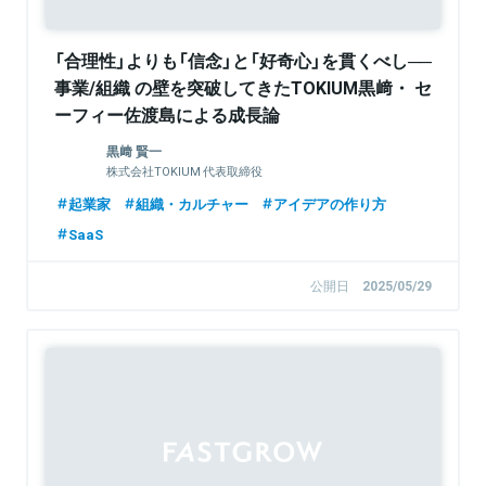
「合理性」よりも「信念」と「好奇心」を貫くべし──
事業/組織 の壁を突破してきたTOKIUM黒﨑・ セ
ーフィー佐渡島による成長論
黒﨑 賢一
株式会社TOKIUM 代表取締役
起業家
組織・カルチャー
アイデアの作り方
SaaS
公開日
2025/05/29
Sponsored