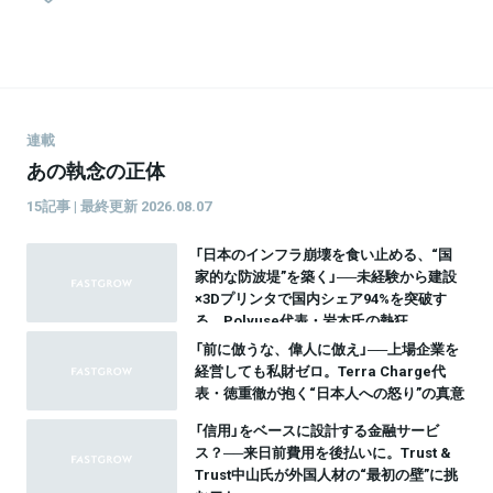
連載
あの執念の正体
15記事 | 最終更新 2026.08.07
「日本のインフラ崩壊を食い止める、“国
家的な防波堤”を築く」──未経験から建設
×3Dプリンタで国内シェア94%を突破す
る。Polyuse代表・岩本氏の熱狂
「前に倣うな、偉人に倣え」──上場企業を
経営しても私財ゼロ。Terra Charge代
表・徳重徹が抱く“日本人への怒り”の真意
「信用」をベースに設計する金融サービ
ス？──来日前費用を後払いに。Trust &
Trust中山氏が外国人材の“最初の壁”に挑