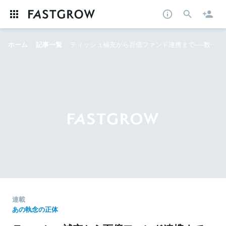
ホーム
記事一覧
ティッシュ補充から百億ファンド連携まで──数百兆円の巨大不動産市場を切り拓く異端の起業家・Unito近藤の狂信
連載
あの執念の正体