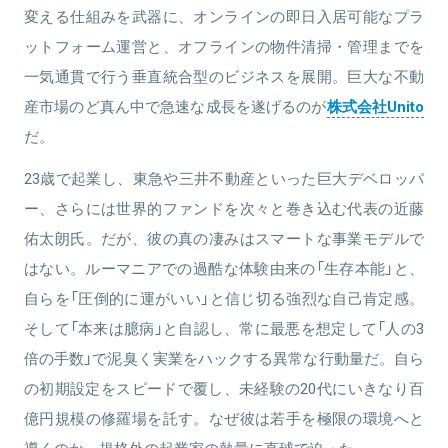
変える仕組みを武器に、オンラインの即日入居可能なプラ
ットフォーム運営と、オフラインの物件清掃・管理までを
一気通貫で行う垂直統合型のビジネスを展開。巨大な不動
産市場のど真ん中で急速な成長を遂げるのが
株式会社Unito
だ。
23歳で起業し、東急や三井不動産といった巨大デベロッパ
ー、さらには世界的ファンドを次々と巻き込む代表の近藤
佑太朗氏。だが、彼の真の凄みはスマートな事業モデルで
はない。ルーマニアでの過酷な体験由来の「生存本能」と、
自らを「圧倒的に運がいい」と信じ切る強烈な自己肯定感。
そして「本来は臆病」と自認し、常に最悪を想定して「人の3
倍の手数」で泥臭く実業をハックする異常な行動量だ。自ら
の初期設定をスピードで覆し、未経験の20代にいきなり百
億円規模の修羅場を託す。なぜ彼は若手を極限の環境へと