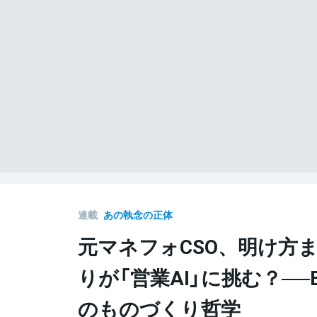
連載
あの執念の正体
元マネフォCSO、明け方
りが「営業AI」に挑む？──E
のものづくり哲学