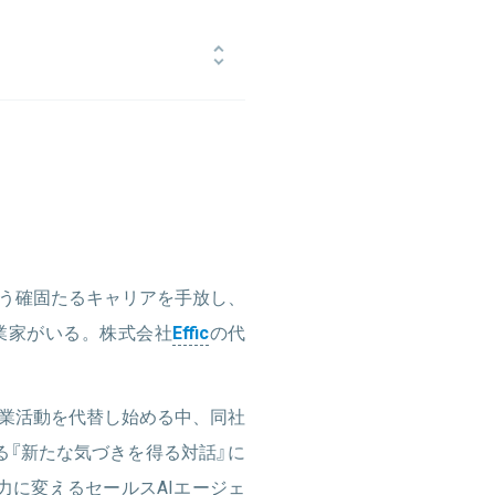
目のクラビスを創業し、会計業界向け
017年12月にマネーフォワードの執
A、海外戦略、個人向け資産管理事業な
fficを創業。
いう確固たるキャリアを手放し、
業家がいる。株式会社
Effic
の代
営業活動を代替し始める中、同社
る『新たな気づきを得る対話』に
力に変えるセールスAIエージェ