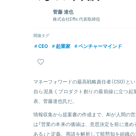
菅藤 達也
株式会社Effic 代表取締役
マクロミル経営企画を経て、2012年12月に1社
SaaSを開発。業界シェアNo.1。
関連タグ
2017年11月にクラビスをマネーフォワードに売却。2
CEO
起業家
ベンチャーマインド
行役員に就任。2020年7月にCSOに就任し、M&
どを統括。2022年11月に役員を退任後、2023年1月にE
マネーフォワードの最高戦略責任者（CSO）と
関連情報をみる
自ら泥臭くプロダクト創りの最前線に立つ起
表、菅藤達也氏だ。
情報収集から提案書の作成まで、AIが人間の
は「営業の本来の価値は、意思決定を前に進め
ある」と定義。商談を解析して暗黙知を組織の