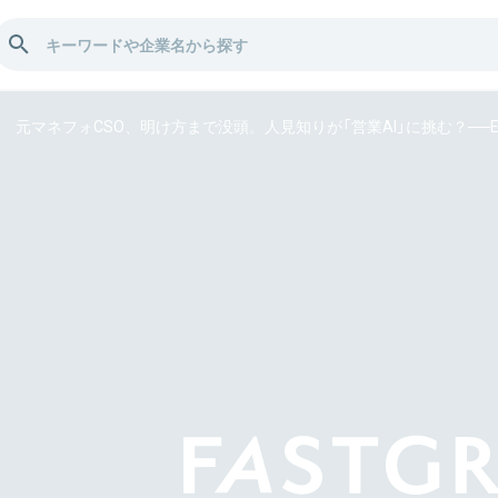
元マネフォCSO、明け方まで没頭。人見知りが「営業AI」に挑む？──E