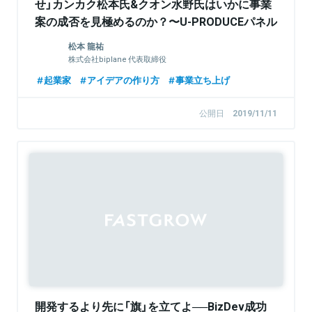
せ」カンカク松本氏&クオン水野氏はいかに事業
案の成否を見極めるのか？〜U-PRODUCEパネル
トーク〜
松本 龍祐
株式会社biplane 代表取締役
起業家
アイデアの作り方
事業立ち上げ
公開日
2019/11/11
開発するより先に「旗」を立てよ──BizDev成功