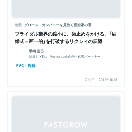
連載
グロース・カンパニーを見抜く投資家の眼
ブライダル業界の縮小に、歯止めをかける。「結
婚式＝画一的」を打破するリクシィの展望
手嶋 浩己
XTech Ventures株式会社 代表パートナー
株式会社LayerX 取締役
VC・投資
公開日
2019/10/18
Sponsored