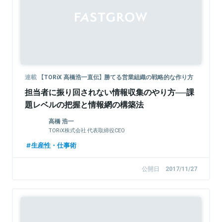
連載
【TORiX 高橋浩一直伝】 勝てる営業組織の戦略的な作り方
担当者に振り回されない情報収集のやり方──課
題レベルの把握と情報網の構築法
高橋 浩一
TORiX株式会社 代表取締役CEO
生産性・仕事術
公開日
2017/11/27