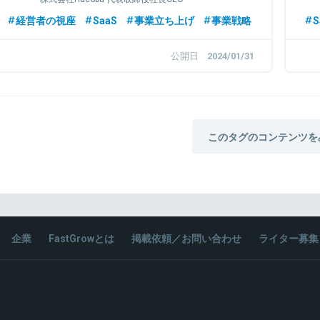
経営者の視座
SaaS
事業立ち上げ
事業戦略
S
公開日
2024/01/31
このタグのコンテンツを
企業
FastGrowとは
掲載依頼／お問い合わせ
ライター募集