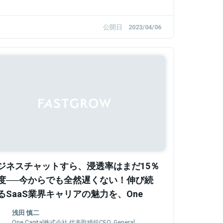
公開日
2023/04/06
Sponsored
ジネスチャットすら、浸透率はまだ15％
度──今からでも全然遅くない！伸び続
るSaaS業界キャリアの魅力を、One
apital浅田・Chatwork福田らに学ぶ
浅田 慎二
One Capital株式会社 代表取締役CEO, General