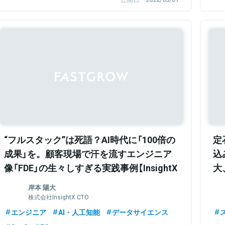
Sponsored
“フルスタック”は死語？AI時代に「100倍の
定
成果」を。顧客現場で汗を流すエンジニア
込
像「FDE」の生々しすぎる実践事例【InsightX
大
岸本・中塚・和田】
を
岸本 陽大
株式会社InsightX CTO
エンジニア
AI・人工知能
データサイエンス