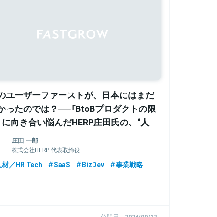
のユーザーファーストが、日本にはまだ
かったのでは？──「BtoBプロダクトの限
」に向き合い悩んだHERP庄田氏の、“人
の時間”を解き放つコンパウンドHR戦略
庄田 一郎
株式会社HERP 代表取締役
材／HR Tech
SaaS
BizDev
事業戦略
公開日
2024/09/12