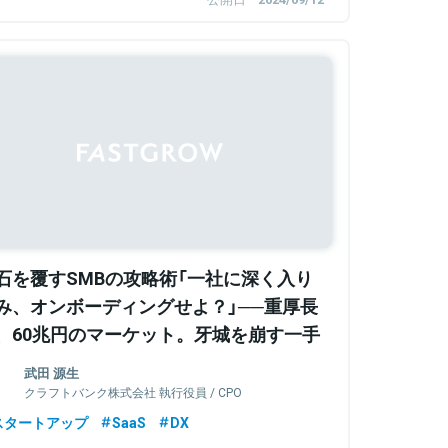
Sponsored
石を覆すSMBの攻略術「一社に深く入り
み、オンボーディングせよ？」──重厚長
、60兆円のマーケット。牙城を崩す一手
、クラフトバンクの若き事業家に聞く
武田 源生
クラフトバンク株式会社 執行役員 / CPO
スタートアップ
SaaS
DX