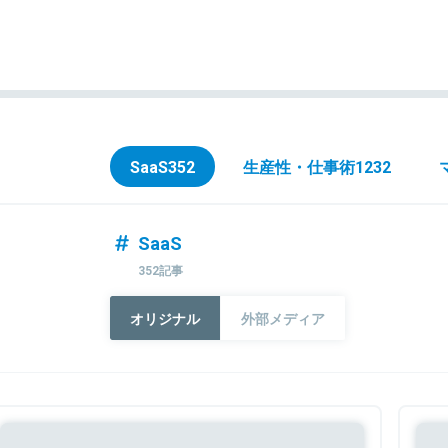
SaaS
352
生産性・仕事術
1232
SaaS
352記事
オリジナル
外部メディア