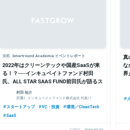
連載
Smartround Academia イベントレポート
真
2022年はクリーンテックや国産SaaSが来
な
る！？──インキュベイトファンド村田
界
氏、ALL STAR SAAS FUND前田氏が語るス
生
タートアップ注目領域
村田 祐介
インキュベイトファンド株式会社 代表パ
人
ートナー
スタートアップ
VC・投資
環境／CleanTech
株式会社グラファー 取締役
SaaS
公開日
2022/03/01