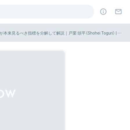
BtoB SaaSマーケティングのきほん 1 - 1 ：SaaS マーケティング部門が本来見るべき指標を分解して解説｜戸栗 頌平（Shohei Toguri） | レプト｜note