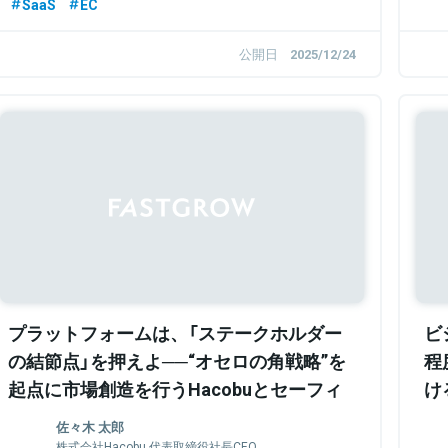
SaaS
EC
公開日
2025/12/24
Sponsored
プラットフォームは、「ステークホルダー
ビ
の結節点」を押えよ──“オセロの角戦略”を
程
起点に市場創造を行うHacobuとセーフィ
け
ーが明かす、事業の意思決定軸
C
佐々木 太郎
株式会社Hacobu 代表取締役社長CEO