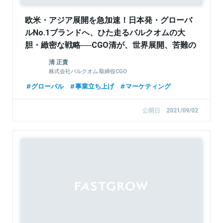
欧米・アジア展開を急加速！日本発・グローバ
ルNo.1ブランドへ、ひた走るバルクオムの大
胆・緻密な戦略──CGO清が、世界展開、苦難の
歴史とローカライズ手法を語る
清 正貴
株式会社バルクオム 取締役CGO
グローバル
事業立ち上げ
マーケティング
公開日
2021/09/02
Sponsored