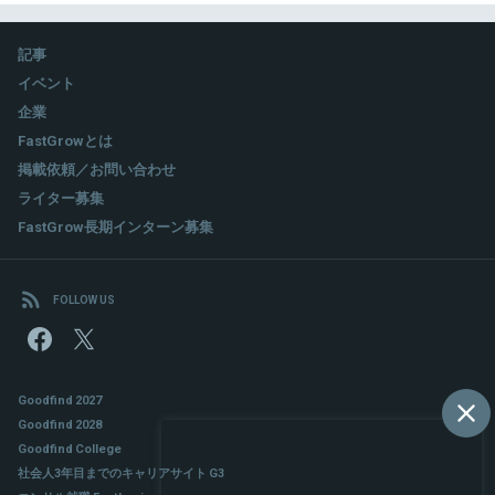
記事
イベント
企業
FastGrowとは
掲載依頼／お問い合わせ
ライター募集
FastGrow長期インターン募集
FOLLOW US
Goodfind 2027
Goodfind 2028
Goodfind College
社会人3年目までのキャリアサイト G3