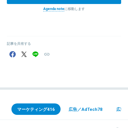
Agenda note
に移動します
記事を共有する
マーケティング
416
広告／AdTech
78
広報・