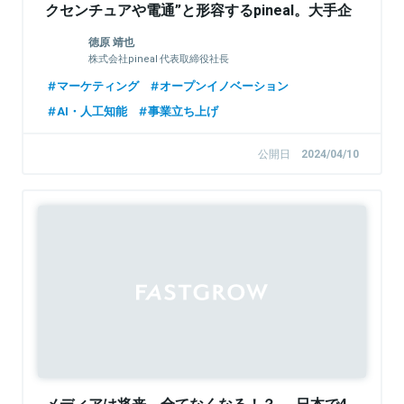
クセンチュアや電通”と形容するpineal。大手企
業の基幹戦略を内側から変革するマーケティン
徳原 靖也
グ術とは
株式会社pineal 代表取締役社長
マーケティング
オープンイノベーション
AI・人工知能
事業立ち上げ
公開日
2024/04/10
Sponsored
メディアは将来、全てなくなる！？──日本で4