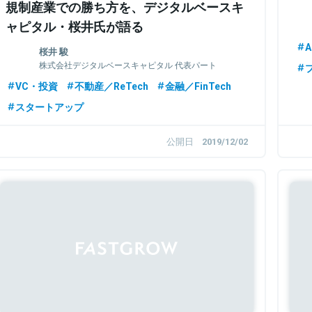
規制産業での勝ち方を、デジタルベースキ
ャピタル・桜井氏が語る
A
桜井 駿
株式会社デジタルベースキャピタル 代表パート
ナー
VC・投資
不動産／ReTech
金融／FinTech
スタートアップ
公開日
2019/12/02