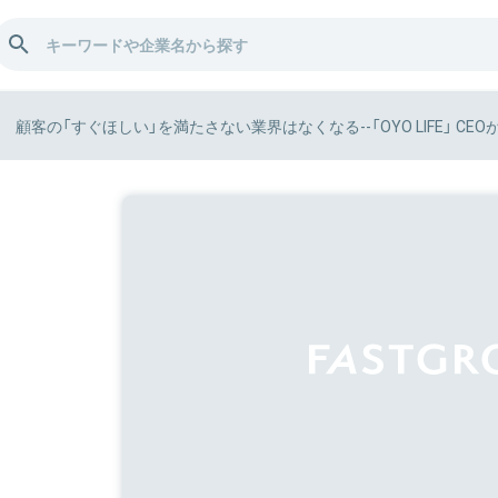
顧客の「すぐほしい」を満たさない業界はなくなる--「OYO LIFE」 CEO