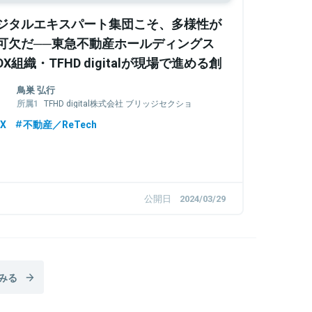
ジタルエキスパート集団こそ、多様性が
可欠だ──東急不動産ホールディングス
DX組織・TFHD digitalが現場で進める創
工夫のダイナミックさを探る
鳥巣 弘行
TFHD digital株式会社 ブリッジセクショ
ン
X
不動産／ReTech
東急不動産ホールディングス株式会社 グ
ループCX・イノベーション推進部
公開日
2024/03/29
みる