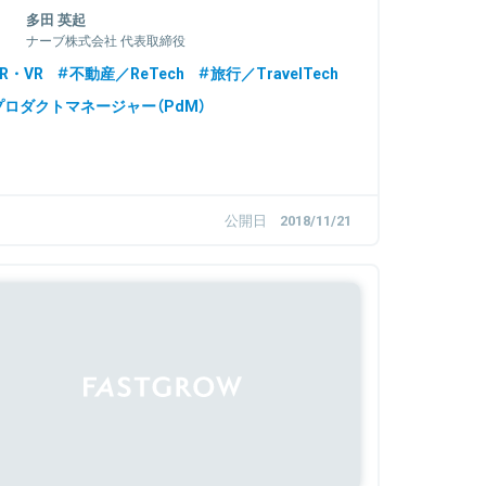
多田 英起
ナーブ株式会社 代表取締役
R・VR
不動産／ReTech
旅行／TravelTech
プロダクトマネージャー（PdM）
公開日
2018/11/21
Sponsored