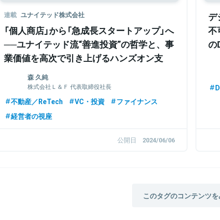
連載
ユナイテッド株式会社
デ
「個人商店」から「急成長スタートアップ」へ
不
──ユナイテッド流“善進投資”の哲学と、事
の
業価値を高次で引き上げるハンズオン支
意
援“UVS”の全貌を探る
森 久純
株式会社Ｌ＆Ｆ 代表取締役社長
D
不動産／ReTech
VC・投資
ファイナンス
経営者の視座
公開日
2024/06/06
このタグのコンテンツを