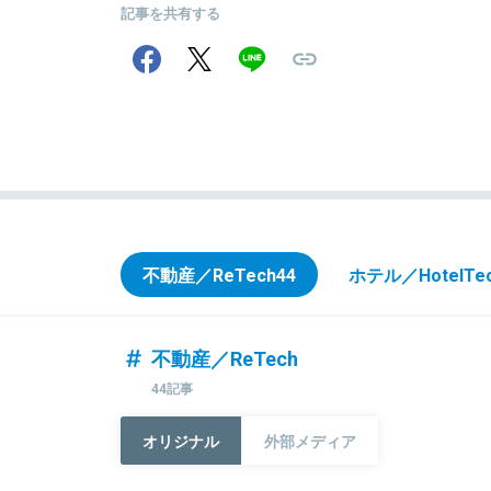
記事を共有する
不動産／ReTech
44
ホテル／HotelTe
不動産／ReTech
44記事
オリジナル
外部メディア