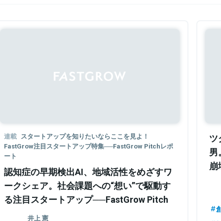
連載
スタートアップを知りたいならここを見よ！
ツ
FastGrow注目スタートアップ特集──FastGrow Pitchレポ
男
ート
崩
認知症の早期検出AI、地域活性をめざすワ
社
ークシェア。社会課題への“想い”で駆動す
る注目スタートアップ──FastGrow Pitch
レポート
井上 憲