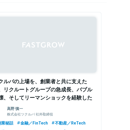
クルバの上場を、創業者と共に支えた
。リクルートグループの急成長、バブル
壊、そしてリーマンショックを経験した
外取締役・高野慎一
高野 慎一
株式会社ツクルバ 社外取締役
創業秘話
金融／FinTech
不動産／ReTech