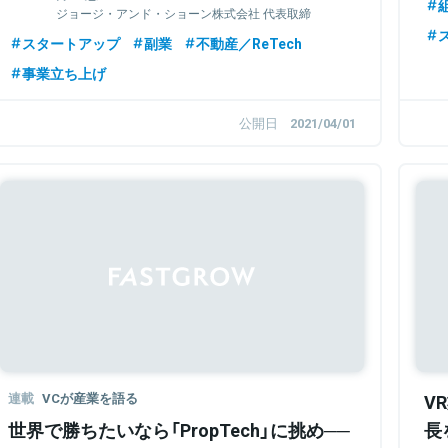
ジョージ・アンド・ショーン株式会社 代表取締
役/共同創業者
スタートアップ
副業
不動産／ReTech
事業立ち上げ
公開日
2021/04/01
連載
VCが産業を語る
V
世界で勝ちたいなら「PropTech」に挑め──
長