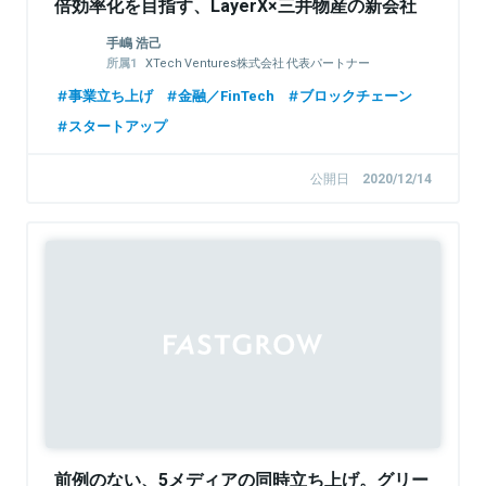
倍効率化を目指す、LayerX×三井物産の新会社
設立の軌跡
手嶋 浩己
XTech Ventures株式会社 代表パートナー
株式会社LayerX 取締役
事業立ち上げ
金融／FinTech
ブロックチェーン
スタートアップ
公開日
2020/12/14
Sponsored
前例のない、5メディアの同時立ち上げ。グリー